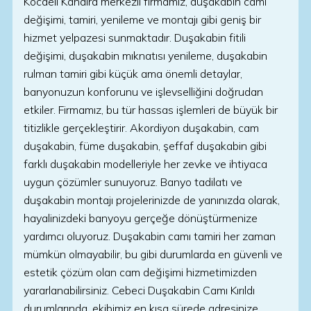
Kocaeli Kandıra merkezli firmamız, duşakabin camı
değişimi, tamiri, yenileme ve montajı gibi geniş bir
hizmet yelpazesi sunmaktadır. Duşakabin fitili
değişimi, duşakabin mıknatısı yenileme, duşakabin
rulman tamiri gibi küçük ama önemli detaylar,
banyonuzun konforunu ve işlevselliğini doğrudan
etkiler. Firmamız, bu tür hassas işlemleri de büyük bir
titizlikle gerçekleştirir. Akordiyon duşakabin, cam
duşakabin, füme duşakabin, şeffaf duşakabin gibi
farklı duşakabin modelleriyle her zevke ve ihtiyaca
uygun çözümler sunuyoruz. Banyo tadilatı ve
duşakabin montajı projelerinizde de yanınızda olarak,
hayalinizdeki banyoyu gerçeğe dönüştürmenize
yardımcı oluyoruz. Duşakabin camı tamiri her zaman
mümkün olmayabilir, bu gibi durumlarda en güvenli ve
estetik çözüm olan cam değişimi hizmetimizden
yararlanabilirsiniz. Cebeci Duşakabin Camı Kırıldı
durumlarında, ekibimiz en kısa sürede adresinize