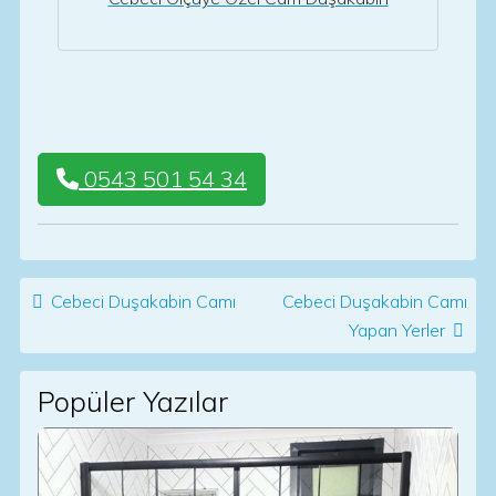
0543 501 54 34
Post navigation
Cebeci Duşakabin Camı
Cebeci Duşakabin Camı
Yapan Yerler
Popüler Yazılar