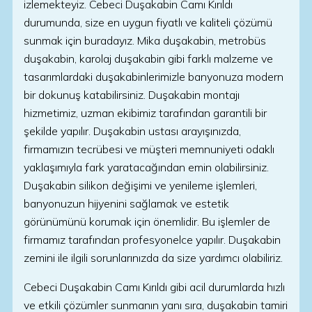
izlemekteyiz. Cebeci Duşakabin Camı Kırıldı
durumunda, size en uygun fiyatlı ve kaliteli çözümü
sunmak için buradayız. Mika duşakabin, metrobüs
duşakabin, karolaj duşakabin gibi farklı malzeme ve
tasarımlardaki duşakabinlerimizle banyonuza modern
bir dokunuş katabilirsiniz. Duşakabin montajı
hizmetimiz, uzman ekibimiz tarafından garantili bir
şekilde yapılır. Duşakabin ustası arayışınızda,
firmamızın tecrübesi ve müşteri memnuniyeti odaklı
yaklaşımıyla fark yaratacağından emin olabilirsiniz.
Duşakabin silikon değişimi ve yenileme işlemleri,
banyonuzun hijyenini sağlamak ve estetik
görünümünü korumak için önemlidir. Bu işlemler de
firmamız tarafından profesyonelce yapılır. Duşakabin
zemini ile ilgili sorunlarınızda da size yardımcı olabiliriz.
Cebeci Duşakabin Camı Kırıldı gibi acil durumlarda hızlı
ve etkili çözümler sunmanın yanı sıra, duşakabin tamiri