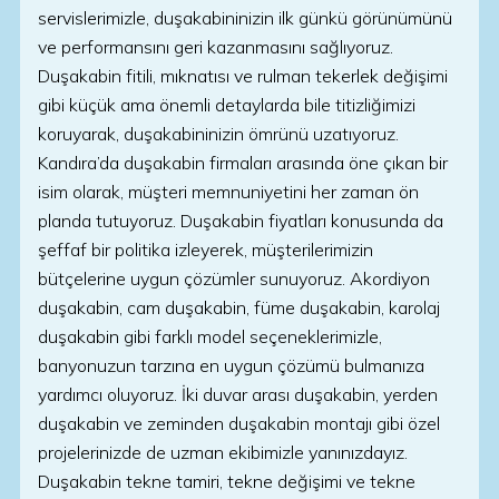
servislerimizle, duşakabininizin ilk günkü görünümünü
ve performansını geri kazanmasını sağlıyoruz.
Duşakabin fitili, mıknatısı ve rulman tekerlek değişimi
gibi küçük ama önemli detaylarda bile titizliğimizi
koruyarak, duşakabininizin ömrünü uzatıyoruz.
Kandıra’da duşakabin firmaları arasında öne çıkan bir
isim olarak, müşteri memnuniyetini her zaman ön
planda tutuyoruz. Duşakabin fiyatları konusunda da
şeffaf bir politika izleyerek, müşterilerimizin
bütçelerine uygun çözümler sunuyoruz. Akordiyon
duşakabin, cam duşakabin, füme duşakabin, karolaj
duşakabin gibi farklı model seçeneklerimizle,
banyonuzun tarzına en uygun çözümü bulmanıza
yardımcı oluyoruz. İki duvar arası duşakabin, yerden
duşakabin ve zeminden duşakabin montajı gibi özel
projelerinizde de uzman ekibimizle yanınızdayız.
Duşakabin tekne tamiri, tekne değişimi ve tekne