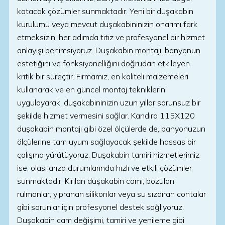
katacak çözümler sunmaktadır. Yeni bir duşakabin
kurulumu veya mevcut duşakabininizin onarımı fark
etmeksizin, her adımda titiz ve profesyonel bir hizmet
anlayışı benimsiyoruz. Duşakabin montajı, banyonun
estetiğini ve fonksiyonelliğini doğrudan etkileyen
kritik bir süreçtir. Firmamız, en kaliteli malzemeleri
kullanarak ve en güncel montaj tekniklerini
uygulayarak, duşakabininizin uzun yıllar sorunsuz bir
şekilde hizmet vermesini sağlar. Kandıra 115X120
duşakabin montajı gibi özel ölçülerde de, banyonuzun
ölçülerine tam uyum sağlayacak şekilde hassas bir
çalışma yürütüyoruz. Duşakabin tamiri hizmetlerimiz
ise, olası arıza durumlarında hızlı ve etkili çözümler
sunmaktadır. Kırılan duşakabin camı, bozulan
rulmanlar, yıpranan silikonlar veya su sızdıran contalar
gibi sorunlar için profesyonel destek sağlıyoruz.
Duşakabin cam değişimi, tamiri ve yenileme gibi