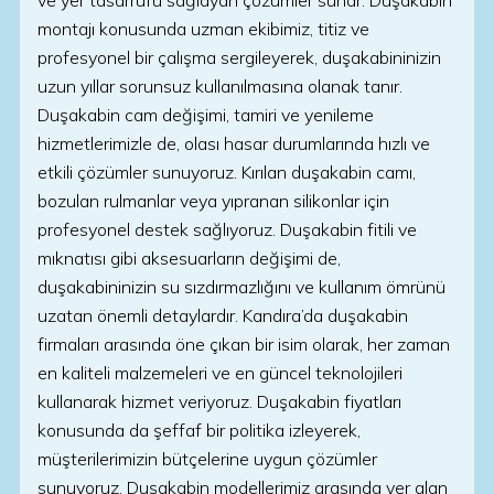
ve yer tasarrufu sağlayan çözümler sunar. Duşakabin
montajı konusunda uzman ekibimiz, titiz ve
profesyonel bir çalışma sergileyerek, duşakabininizin
uzun yıllar sorunsuz kullanılmasına olanak tanır.
Duşakabin cam değişimi, tamiri ve yenileme
hizmetlerimizle de, olası hasar durumlarında hızlı ve
etkili çözümler sunuyoruz. Kırılan duşakabin camı,
bozulan rulmanlar veya yıpranan silikonlar için
profesyonel destek sağlıyoruz. Duşakabin fitili ve
mıknatısı gibi aksesuarların değişimi de,
duşakabininizin su sızdırmazlığını ve kullanım ömrünü
uzatan önemli detaylardır. Kandıra’da duşakabin
firmaları arasında öne çıkan bir isim olarak, her zaman
en kaliteli malzemeleri ve en güncel teknolojileri
kullanarak hizmet veriyoruz. Duşakabin fiyatları
konusunda da şeffaf bir politika izleyerek,
müşterilerimizin bütçelerine uygun çözümler
sunuyoruz. Duşakabin modellerimiz arasında yer alan