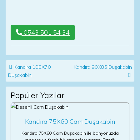
0543 501 54 34
Post navigation
Kandıra 100X70
Kandıra 90X85 Duşakabin
Duşakabin
Popüler Yazılar
Kandıra 75X60 Cam Duşakabin
Kandıra 75X60 Cam Duşakabin ile banyonuzda