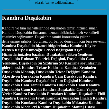
olarak, banyo tadilatından…
Kandıra Duşakabin
Kandıra ve tüm mahallelerinde duşakabin tamiri hizmeti sunan
Kandıra Duşakabin firmamız, uzman ekibimizle hızlı ve kaliteli
çözümler sağlıyoruz. Duşakabin tamiri konusunda yılların
deneyimine sahibiz. Sorunsuz bir banyo deneyimi için bize güvenin.
Kandıra Duşakabin hizmet bölgelerimiz:
Kandıra Köyler
Kefken Kerpe Kumcağız Cebeci Bağırganlı Ağva
Hizmetlerimizden bazıları:
Duşakabin Silikon Yenileme,
Duşakabin Rulman Tekerlek Değişimi, Duşakabin Cam
Yenileme, Duşakabin Su Sızdırma SU Kaçırma sorunlarının
giderilmesi, Kandıra Tekne Kaldırma Kandıra Zeminden
Duşakabin Montajı, Duşakabin Tekne Değişimi Kandıra
Akordiyon Duşakabin Kandıra Cam Duşakabin Kandıra
Duşakabin Kandıra Duşakabin Cam Değişimi Kandıra
Duşakabin Cam Tamiri Kandıra Duşakabin Camı Kandıra
Duşakabin Camı Kırıldı Kandıra Duşakabin Camı Yapan
Yerler Kandıra Duşakabin Firmaları Kandıra Duşakabin Fitili
Kandıra Duşakabin Fiyatı Kandıra Duşakabin İmalatı Kandıra
Duşakabin Kumlama Kandıra Duşakabin Mıknatısı Kandıra
Duşakabin Modelleri Kandıra Duşakabin Montaj Ustası