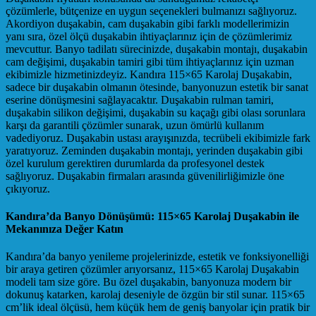
çözümlerle, bütçenize en uygun seçenekleri bulmanızı sağlıyoruz.
Akordiyon duşakabin, cam duşakabin gibi farklı modellerimizin
yanı sıra, özel ölçü duşakabin ihtiyaçlarınız için de çözümlerimiz
mevcuttur. Banyo tadilatı sürecinizde, duşakabin montajı, duşakabin
cam değişimi, duşakabin tamiri gibi tüm ihtiyaçlarınız için uzman
ekibimizle hizmetinizdeyiz. Kandıra 115×65 Karolaj Duşakabin,
sadece bir duşakabin olmanın ötesinde, banyonuzun estetik bir sanat
eserine dönüşmesini sağlayacaktır. Duşakabin rulman tamiri,
duşakabin silikon değişimi, duşakabin su kaçağı gibi olası sorunlara
karşı da garantili çözümler sunarak, uzun ömürlü kullanım
vadediyoruz. Duşakabin ustası arayışınızda, tecrübeli ekibimizle fark
yaratıyoruz. Zeminden duşakabin montajı, yerinden duşakabin gibi
özel kurulum gerektiren durumlarda da profesyonel destek
sağlıyoruz. Duşakabin firmaları arasında güvenilirliğimizle öne
çıkıyoruz.
Kandıra’da Banyo Dönüşümü: 115×65 Karolaj Duşakabin ile
Mekanınıza Değer Katın
Kandıra’da banyo yenileme projelerinizde, estetik ve fonksiyonelliği
bir araya getiren çözümler arıyorsanız, 115×65 Karolaj Duşakabin
modeli tam size göre. Bu özel duşakabin, banyonuza modern bir
dokunuş katarken, karolaj deseniyle de özgün bir stil sunar. 115×65
cm’lik ideal ölçüsü, hem küçük hem de geniş banyolar için pratik bir