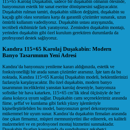
115×65 Karolaj Duşakabin, sadece bir duşakabin olmanın ötesinde,
banyonuzun estetik bir sanat eserine dönüşmesini sağlayacaktır.
Duşakabin rulman tamiri, duşakabin silikon değişimi, duşakabin su
kaçağı gibi olası sorunlara karşı da garantili çözümler sunarak, uzun
ömürlü kullanım vadediyoruz. Duşakabin ustası arayışınızda,
tecrübeli ekibimizle fark yaratıyoruz. Zeminden duşakabin montajı,
yerinden duşakabin gibi özel kurulum gerektiren durumlarda da
profesyonel destek sağlıyoruz.
Kandıra 115×65 Karolaj Duşakabin: Modern
Banyo Tasarımının Yeni Adresi
Kandıra’da banyonuzu yenileme kararı aldığınızda, estetik ve
fonksiyonelliği bir arada sunan çözümler ararsınız. İşte tam da bu
noktada, Kandıra 115×65 Karolaj Duşakabin modeli, beklentilerinizi
fazlasıyla karşılayacaktır. Bu özel duşakabin, modern banyo
tasarımının inceliklerini yansıtan karolaj deseniyle, banyonuza
sofistike bir hava katarken, 115×65 cm’lik ideal ölçüsüyle de her
alana kolayca uyum sağlar. Duşakabin camı seçeneklerimiz arasında
füme, şeffaf ve kumlama gibi farklı yüzey işlemleriyle
kişiselleştirilebilen bu model, banyonuzun genel dekorasyonuna
mükemmel bir uyum sunar. Kandıra’da duşakabin firmaları arasında
öne çıkan firmamız, müşteri memnuniyetini ilke edinerek, en kaliteli
malzemeleri ve en profesyonel montaj hizmetini sunmaktadır.
Duşakabin fiyatları konusunda da sunduğumuz rekabetçi