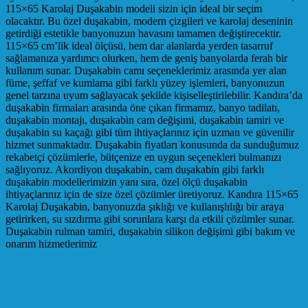
115×65 Karolaj Duşakabin modeli sizin için ideal bir seçim
olacaktır. Bu özel duşakabin, modern çizgileri ve karolaj deseninin
getirdiği estetikle banyonuzun havasını tamamen değiştirecektir.
115×65 cm’lik ideal ölçüsü, hem dar alanlarda yerden tasarruf
sağlamanıza yardımcı olurken, hem de geniş banyolarda ferah bir
kullanım sunar. Duşakabin camı seçeneklerimiz arasında yer alan
füme, şeffaf ve kumlama gibi farklı yüzey işlemleri, banyonuzun
genel tarzına uyum sağlayacak şekilde kişiselleştirilebilir. Kandıra’da
duşakabin firmaları arasında öne çıkan firmamız, banyo tadilatı,
duşakabin montajı, duşakabin cam değişimi, duşakabin tamiri ve
duşakabin su kaçağı gibi tüm ihtiyaçlarınız için uzman ve güvenilir
hizmet sunmaktadır. Duşakabin fiyatları konusunda da sunduğumuz
rekabetçi çözümlerle, bütçenize en uygun seçenekleri bulmanızı
sağlıyoruz. Akordiyon duşakabin, cam duşakabin gibi farklı
duşakabin modellerimizin yanı sıra, özel ölçü duşakabin
ihtiyaçlarınız için de size özel çözümler üretiyoruz. Kandıra 115×65
Karolaj Duşakabin, banyonuzda şıklığı ve kullanışlılığı bir araya
getirirken, su sızdırma gibi sorunlara karşı da etkili çözümler sunar.
Duşakabin rulman tamiri, duşakabin silikon değişimi gibi bakım ve
onarım hizmetlerimiz