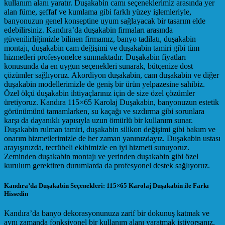
kullanım alanı yaratır. Duşakabin camı seçeneklerimiz arasında yer
alan füme, şeffaf ve kumlama gibi farklı yüzey işlemleriyle,
banyonuzun genel konseptine uyum sağlayacak bir tasarım elde
edebilirsiniz. Kandıra’da duşakabin firmaları arasında
güvenilirliğimizle bilinen firmamız, banyo tadilatı, duşakabin
montajı, duşakabin cam değişimi ve duşakabin tamiri gibi tüm
hizmetleri profesyonelce sunmaktadır. Duşakabin fiyatları
konusunda da en uygun seçenekleri sunarak, bütçenize dost
çözümler sağlıyoruz. Akordiyon duşakabin, cam duşakabin ve diğer
duşakabin modellerimizle de geniş bir ürün yelpazesine sahibiz.
Özel ölçü duşakabin ihtiyaçlarınız için de size özel çözümler
üretiyoruz. Kandıra 115×65 Karolaj Duşakabin, banyonuzun estetik
görünümünü tamamlarken, su kaçağı ve sızdırma gibi sorunlara
karşı da dayanıklı yapısıyla uzun ömürlü bir kullanım sunar.
Duşakabin rulman tamiri, duşakabin silikon değişimi gibi bakım ve
onarım hizmetlerimizle de her zaman yanınızdayız. Duşakabin ustası
arayışınızda, tecrübeli ekibimizle en iyi hizmeti sunuyoruz.
Zeminden duşakabin montajı ve yerinden duşakabin gibi özel
kurulum gerektiren durumlarda da profesyonel destek sağlıyoruz.
Kandıra’da Duşakabin Seçenekleri: 115×65 Karolaj Duşakabin ile Farkı
Hissedin
Kandıra’da banyo dekorasyonunuza zarif bir dokunuş katmak ve
aynı zamanda fonksiyonel bir kullanım alanı yaratmak istiyorsanız,