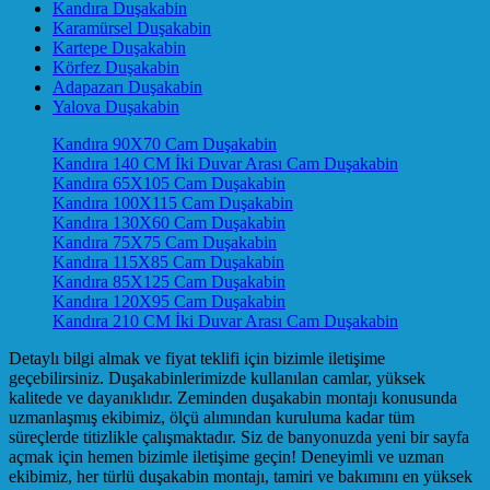
Kandıra Duşakabin
Karamürsel Duşakabin
Kartepe Duşakabin
Körfez Duşakabin
Adapazarı Duşakabin
Yalova Duşakabin
Kandıra 90X70 Cam Duşakabin
Kandıra 140 CM İki Duvar Arası Cam Duşakabin
Kandıra 65X105 Cam Duşakabin
Kandıra 100X115 Cam Duşakabin
Kandıra 130X60 Cam Duşakabin
Kandıra 75X75 Cam Duşakabin
Kandıra 115X85 Cam Duşakabin
Kandıra 85X125 Cam Duşakabin
Kandıra 120X95 Cam Duşakabin
Kandıra 210 CM İki Duvar Arası Cam Duşakabin
Detaylı bilgi almak ve fiyat teklifi için bizimle iletişime
geçebilirsiniz. Duşakabinlerimizde kullanılan camlar, yüksek
kalitede ve dayanıklıdır. Zeminden duşakabin montajı konusunda
uzmanlaşmış ekibimiz, ölçü alımından kuruluma kadar tüm
süreçlerde titizlikle çalışmaktadır. Siz de banyonuzda yeni bir sayfa
açmak için hemen bizimle iletişime geçin! Deneyimli ve uzman
ekibimiz, her türlü duşakabin montajı, tamiri ve bakımını en yüksek