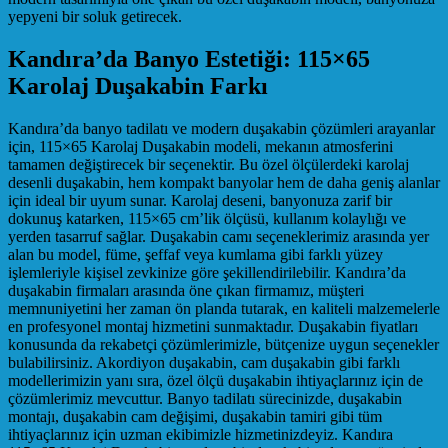
yepyeni bir soluk getirecek.
Kandıra’da Banyo Estetiği: 115×65
Karolaj Duşakabin Farkı
Kandıra’da banyo tadilatı ve modern duşakabin çözümleri arayanlar
için, 115×65 Karolaj Duşakabin modeli, mekanın atmosferini
tamamen değiştirecek bir seçenektir. Bu özel ölçülerdeki karolaj
desenli duşakabin, hem kompakt banyolar hem de daha geniş alanlar
için ideal bir uyum sunar. Karolaj deseni, banyonuza zarif bir
dokunuş katarken, 115×65 cm’lik ölçüsü, kullanım kolaylığı ve
yerden tasarruf sağlar. Duşakabin camı seçeneklerimiz arasında yer
alan bu model, füme, şeffaf veya kumlama gibi farklı yüzey
işlemleriyle kişisel zevkinize göre şekillendirilebilir. Kandıra’da
duşakabin firmaları arasında öne çıkan firmamız, müşteri
memnuniyetini her zaman ön planda tutarak, en kaliteli malzemelerle
en profesyonel montaj hizmetini sunmaktadır. Duşakabin fiyatları
konusunda da rekabetçi çözümlerimizle, bütçenize uygun seçenekler
bulabilirsiniz. Akordiyon duşakabin, cam duşakabin gibi farklı
modellerimizin yanı sıra, özel ölçü duşakabin ihtiyaçlarınız için de
çözümlerimiz mevcuttur. Banyo tadilatı sürecinizde, duşakabin
montajı, duşakabin cam değişimi, duşakabin tamiri gibi tüm
ihtiyaçlarınız için uzman ekibimizle hizmetinizdeyiz. Kandıra