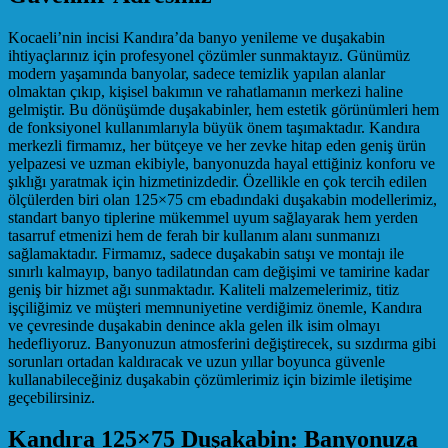
Kocaeli’nin incisi Kandıra’da banyo yenileme ve duşakabin
ihtiyaçlarınız için profesyonel çözümler sunmaktayız. Günümüz
modern yaşamında banyolar, sadece temizlik yapılan alanlar
olmaktan çıkıp, kişisel bakımın ve rahatlamanın merkezi haline
gelmiştir. Bu dönüşümde duşakabinler, hem estetik görünümleri hem
de fonksiyonel kullanımlarıyla büyük önem taşımaktadır. Kandıra
merkezli firmamız, her bütçeye ve her zevke hitap eden geniş ürün
yelpazesi ve uzman ekibiyle, banyonuzda hayal ettiğiniz konforu ve
şıklığı yaratmak için hizmetinizdedir. Özellikle en çok tercih edilen
ölçülerden biri olan 125×75 cm ebadındaki duşakabin modellerimiz,
standart banyo tiplerine mükemmel uyum sağlayarak hem yerden
tasarruf etmenizi hem de ferah bir kullanım alanı sunmanızı
sağlamaktadır. Firmamız, sadece duşakabin satışı ve montajı ile
sınırlı kalmayıp, banyo tadilatından cam değişimi ve tamirine kadar
geniş bir hizmet ağı sunmaktadır. Kaliteli malzemelerimiz, titiz
işçiliğimiz ve müşteri memnuniyetine verdiğimiz önemle, Kandıra
ve çevresinde duşakabin denince akla gelen ilk isim olmayı
hedefliyoruz. Banyonuzun atmosferini değiştirecek, su sızdırma gibi
sorunları ortadan kaldıracak ve uzun yıllar boyunca güvenle
kullanabileceğiniz duşakabin çözümlerimiz için bizimle iletişime
geçebilirsiniz.
Kandıra 125×75 Duşakabin: Banyonuza