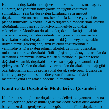
Kandıra’da duşakabin montajı ve tamiri konusunda uzmanlaşmış
ekibimiz, banyonuzun ihtiyaçlarına en uygun çözümleri
sunmaktadır. Yeni bir duşakabin kurulumu veya mevcut
duşakabininizin onarımı olsun, her adımda kalite ve güveni ön
planda tutuyoruz. Kandıra 125×75 duşakabin modellerimiz, estetik
görünümlerinin yanı sıra fonksiyonellikleriyle de dikkat
çekmektedir. Akordiyon duşakabinler, dar alanlar için ideal bir
çözüm sunarken, cam duşakabinler banyonuza modern ve ferah bir
hava katmaktadır. Duşakabin camı kırıldığında veya duşakabin
rulman tamiri gerektiğinde, hızlı ve etkili çözümlerimizle
yanınızdayız. Duşakabin rulman tekerlek değişimi, duşakabin
mıknatısı tamiri ve duşakabin fitili değişimi gibi detaylı onarımlar da
uzmanlık alanımızdır. Banyo tadilatı sürecinde, duşakabin tekne
değişimi ve tamiri, duşakabin teknesi su kaçağı gibi sorunları da
gideriyoruz. Yerden duşakabin ve zeminden duşakabin montajı gibi
özel talepleriniz için de profesyonel destek sağlıyoruz. Duşakabin
tamiri yapan yerler arasında öne çıkan firmamız, müşteri
memnuniyetini her zaman öncelikli tutmaktadır.
Kandıra’da Duşakabin Modelleri ve Çözümleri
Kandıra’da sunduğumuz duşakabin modelleri, banyonuzun tarzına
ve ihtiyaçlarına göre çeşitlilik göstermektedir. Şeffaf duşakabinler,
banyonuzu daha geniş ve aydınlık gösterirken, füme duşakabinler