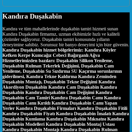
Kandıra Duşakabin
Kandıra ve tüm mahallelerinde duşakabin tamiri hizmeti sunan
Kandıra Duşakabin firmamız, uzman ekibimizle hızlı ve kaliteli
çözümler sağlıyoruz. Duşakabin tamiri konusunda yılların
deneyimine sahibiz. Sorunsuz bir banyo deneyimi için bize güvenin.
Kandıra Duşakabin hizmet bölgelerimiz:
Kandıra Köyler
Kefken Kerpe Kumcağız Cebeci Bağırganlı Ağva
Hizmetlerimizden bazıları:
Duşakabin Silikon Yenileme,
Duşakabin Rulman Tekerlek Değişimi, Duşakabin Cam
Yenileme, Duşakabin Su Sızdırma SU Kaçırma sorunlarının
giderilmesi, Kandıra Tekne Kaldırma Kandıra Zeminden
Duşakabin Montajı, Duşakabin Tekne Değişimi Kandıra
Akordiyon Duşakabin Kandıra Cam Duşakabin Kandıra
Duşakabin Kandıra Duşakabin Cam Değişimi Kandıra
Duşakabin Cam Tamiri Kandıra Duşakabin Camı Kandıra
Duşakabin Camı Kırıldı Kandıra Duşakabin Camı Yapan
Yerler Kandıra Duşakabin Firmaları Kandıra Duşakabin Fitili
Kandıra Duşakabin Fiyatı Kandıra Duşakabin İmalatı Kandıra
Duşakabin Kumlama Kandıra Duşakabin Mıknatısı Kandıra
Duşakabin Modelleri Kandıra Duşakabin Montaj Ustası
Kandıra Duşakabin Montajı Kandıra Duşakabin Rulman