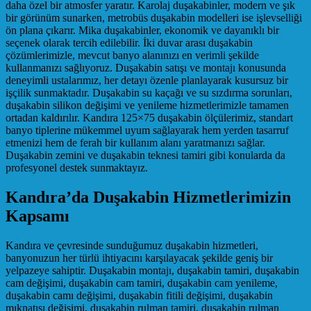
daha özel bir atmosfer yaratır. Karolaj duşakabinler, modern ve şık
bir görünüm sunarken, metrobüs duşakabin modelleri ise işlevselliği
ön plana çıkarır. Mika duşakabinler, ekonomik ve dayanıklı bir
seçenek olarak tercih edilebilir. İki duvar arası duşakabin
çözümlerimizle, mevcut banyo alanınızı en verimli şekilde
kullanmanızı sağlıyoruz. Duşakabin satışı ve montajı konusunda
deneyimli ustalarımız, her detayı özenle planlayarak kusursuz bir
işçilik sunmaktadır. Duşakabin su kaçağı ve su sızdırma sorunları,
duşakabin silikon değişimi ve yenileme hizmetlerimizle tamamen
ortadan kaldırılır. Kandıra 125×75 duşakabin ölçülerimiz, standart
banyo tiplerine mükemmel uyum sağlayarak hem yerden tasarruf
etmenizi hem de ferah bir kullanım alanı yaratmanızı sağlar.
Duşakabin zemini ve duşakabin teknesi tamiri gibi konularda da
profesyonel destek sunmaktayız.
Kandıra’da Duşakabin Hizmetlerimizin
Kapsamı
Kandıra ve çevresinde sunduğumuz duşakabin hizmetleri,
banyonuzun her türlü ihtiyacını karşılayacak şekilde geniş bir
yelpazeye sahiptir. Duşakabin montajı, duşakabin tamiri, duşakabin
cam değişimi, duşakabin cam tamiri, duşakabin cam yenileme,
duşakabin camı değişimi, duşakabin fitili değişimi, duşakabin
mıknatısı değişimi, duşakabin rulman tamiri, duşakabin rulman