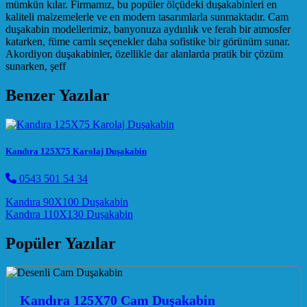
mümkün kılar. Firmamız, bu popüler ölçüdeki duşakabinleri en
kaliteli malzemelerle ve en modern tasarımlarla sunmaktadır. Cam
duşakabin modellerimiz, banyonuza aydınlık ve ferah bir atmosfer
katarken, füme camlı seçenekler daha sofistike bir görünüm sunar.
Akordiyon duşakabinler, özellikle dar alanlarda pratik bir çözüm
sunarken, şeff
Benzer Yazılar
Kandıra 125X75 Karolaj Duşakabin
0543 501 54 34
Post navigation
Kandıra 90X100 Duşakabin
Kandıra 110X130 Duşakabin
Popüler Yazılar
Kandıra 125X70 Cam Duşakabin