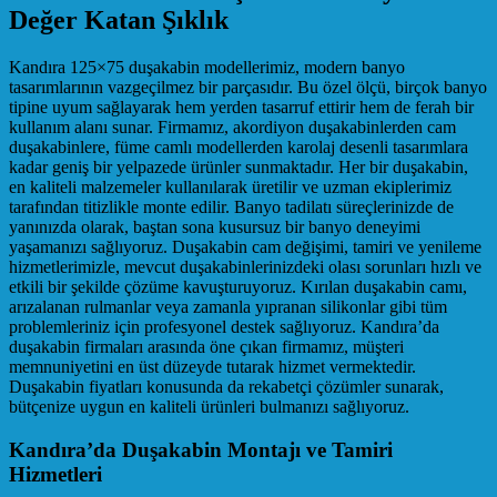
Değer Katan Şıklık
Kandıra 125×75 duşakabin modellerimiz, modern banyo
tasarımlarının vazgeçilmez bir parçasıdır. Bu özel ölçü, birçok banyo
tipine uyum sağlayarak hem yerden tasarruf ettirir hem de ferah bir
kullanım alanı sunar. Firmamız, akordiyon duşakabinlerden cam
duşakabinlere, füme camlı modellerden karolaj desenli tasarımlara
kadar geniş bir yelpazede ürünler sunmaktadır. Her bir duşakabin,
en kaliteli malzemeler kullanılarak üretilir ve uzman ekiplerimiz
tarafından titizlikle monte edilir. Banyo tadilatı süreçlerinizde de
yanınızda olarak, baştan sona kusursuz bir banyo deneyimi
yaşamanızı sağlıyoruz. Duşakabin cam değişimi, tamiri ve yenileme
hizmetlerimizle, mevcut duşakabinlerinizdeki olası sorunları hızlı ve
etkili bir şekilde çözüme kavuşturuyoruz. Kırılan duşakabin camı,
arızalanan rulmanlar veya zamanla yıpranan silikonlar gibi tüm
problemleriniz için profesyonel destek sağlıyoruz. Kandıra’da
duşakabin firmaları arasında öne çıkan firmamız, müşteri
memnuniyetini en üst düzeyde tutarak hizmet vermektedir.
Duşakabin fiyatları konusunda da rekabetçi çözümler sunarak,
bütçenize uygun en kaliteli ürünleri bulmanızı sağlıyoruz.
Kandıra’da Duşakabin Montajı ve Tamiri
Hizmetleri