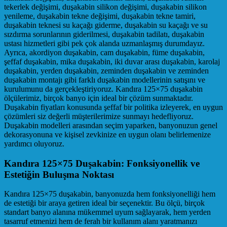
tekerlek değişimi, duşakabin silikon değişimi, duşakabin silikon
yenileme, duşakabin tekne değişimi, duşakabin tekne tamiri,
duşakabin teknesi su kaçağı giderme, duşakabin su kaçağı ve su
sızdırma sorunlarının giderilmesi, duşakabin tadilatı, duşakabin
ustası hizmetleri gibi pek çok alanda uzmanlaşmış durumdayız.
Ayrıca, akordiyon duşakabin, cam duşakabin, füme duşakabin,
şeffaf duşakabin, mika duşakabin, iki duvar arası duşakabin, karolaj
duşakabin, yerden duşakabin, zeminden duşakabin ve zeminden
duşakabin montajı gibi farklı duşakabin modellerinin satışını ve
kurulumunu da gerçekleştiriyoruz. Kandıra 125×75 duşakabin
ölçülerimiz, birçok banyo için ideal bir çözüm sunmaktadır.
Duşakabin fiyatları konusunda şeffaf bir politika izleyerek, en uygun
çözümleri siz değerli müşterilerimize sunmayı hedefliyoruz.
Duşakabin modelleri arasından seçim yaparken, banyonuzun genel
dekorasyonuna ve kişisel zevkinize en uygun olanı belirlemenize
yardımcı oluyoruz.
Kandıra 125×75 Duşakabin: Fonksiyonellik ve
Estetiğin Buluşma Noktası
Kandıra 125×75 duşakabin, banyonuzda hem fonksiyonelliği hem
de estetiği bir araya getiren ideal bir seçenektir. Bu ölçü, birçok
standart banyo alanına mükemmel uyum sağlayarak, hem yerden
tasarruf etmenizi hem de ferah bir kullanım alanı yaratmanızı