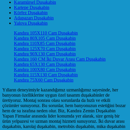
Karamürsel Duşakabin
Kartepe Duşakabin
Körfez Duşakabin
Adapazarı Duşakabin
Yalova Duşakabin
Kandıra 105X110 Cam Duşakabin
Kandıra 80X105 Cam Duşakabin
Kandıra 110X85 Cam Duşakabin
Kandıra 125X70 Cam Duşakabin
Kandıra 90X130 Cam Duşakabin
Kandıra 160 CM İki Duvar Arası Cam Duşakabin
Kandıra 65X130 Cam Duşakabin
Kandıra 100X80 Cam Duşakabin
Kandıra 115X130 Cam Duşakabin
Kandıra 75X60 Cam Duşakabin
Yılların deneyimiyle kazandığımız uzmanlığımız sayesinde, her
banyonun özelliklerine uygun özel tasarım duşakabinler de
üretiyoruz. Montaj sonrası olası sorunlarda da hızlı ve etkili
çözümler sunuyoruz. Bu sorunlar, hem banyonuzun estetiğini bozar
hem de su israfına neden olur. Biz, Kandıra Zemin Duşakabin
Yapan Firmalar arasında lider konumda yer alarak, size geniş bir
ürün yelpazesi ve uzman montaj hizmeti sunuyoruz. İki duvar arası
duşakabin, karolaj duşakabin, metrobüs duşakabin, mika duşakabin