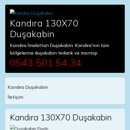
Kandıra 130X70
Duşakabin
Kandıra İmalattan Duşakabin. Kandıra'nın tüm
bölgelerine duşakabin tedarik ve montajı
0543 501 54 34
Kandıra Duşakabin
Main Navigation
İletişim
Kandıra 130X70 Duşakabin