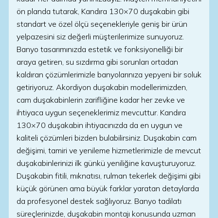
ön planda tutarak, Kandıra 130×70 duşakabin gibi
standart ve özel ölçü seçenekleriyle geniş bir ürün
yelpazesini siz değerli müşterilerimize sunuyoruz.
Banyo tasarımınızda estetik ve fonksiyonelliği bir
araya getiren, su sızdırma gibi sorunları ortadan
kaldıran çözümlerimizle banyolarınıza yepyeni bir soluk
getiriyoruz. Akordiyon duşakabin modellerimizden,
cam duşakabinlerin zarifliğine kadar her zevke ve
ihtiyaca uygun seçeneklerimiz mevcuttur. Kandıra
130×70 duşakabin ihtiyacınızda da en uygun ve
kaliteli çözümleri bizden bulabilirsiniz. Duşakabin cam
değişimi, tamiri ve yenileme hizmetlerimizle de mevcut
duşakabinlerinizi ilk günkü yeniliğine kavuşturuyoruz.
Duşakabin fitili, mıknatısı, rulman tekerlek değişimi gibi
küçük görünen ama büyük farklar yaratan detaylarda
da profesyonel destek sağlıyoruz. Banyo tadilatı
süreçlerinizde, duşakabin montajı konusunda uzman