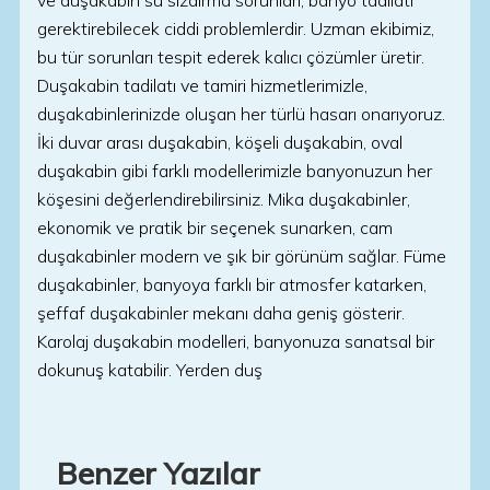
ve duşakabin su sızdırma sorunları, banyo tadilatı
gerektirebilecek ciddi problemlerdir. Uzman ekibimiz,
bu tür sorunları tespit ederek kalıcı çözümler üretir.
Duşakabin tadilatı ve tamiri hizmetlerimizle,
duşakabinlerinizde oluşan her türlü hasarı onarıyoruz.
İki duvar arası duşakabin, köşeli duşakabin, oval
duşakabin gibi farklı modellerimizle banyonuzun her
köşesini değerlendirebilirsiniz. Mika duşakabinler,
ekonomik ve pratik bir seçenek sunarken, cam
duşakabinler modern ve şık bir görünüm sağlar. Füme
duşakabinler, banyoya farklı bir atmosfer katarken,
şeffaf duşakabinler mekanı daha geniş gösterir.
Karolaj duşakabin modelleri, banyonuza sanatsal bir
dokunuş katabilir. Yerden duş
Benzer Yazılar