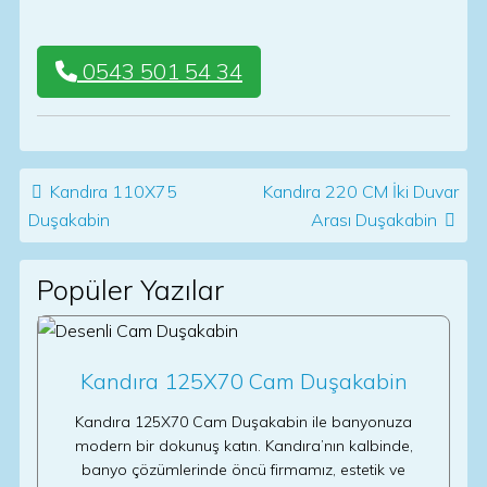
0543 501 54 34
Post navigation
Kandıra 110X75
Kandıra 220 CM İki Duvar
Duşakabin
Arası Duşakabin
Popüler Yazılar
Kandıra 125X70 Cam Duşakabin
Kandıra 125X70 Cam Duşakabin ile banyonuza
modern bir dokunuş katın. Kandıra’nın kalbinde,
banyo çözümlerinde öncü firmamız, estetik ve