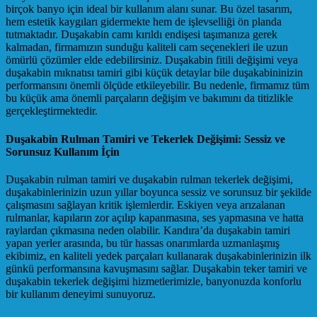
birçok banyo için ideal bir kullanım alanı sunar. Bu özel tasarım,
hem estetik kaygıları gidermekte hem de işlevselliği ön planda
tutmaktadır. Duşakabin camı kırıldı endişesi taşımanıza gerek
kalmadan, firmamızın sunduğu kaliteli cam seçenekleri ile uzun
ömürlü çözümler elde edebilirsiniz. Duşakabin fitili değişimi veya
duşakabin mıknatısı tamiri gibi küçük detaylar bile duşakabininizin
performansını önemli ölçüde etkileyebilir. Bu nedenle, firmamız tüm
bu küçük ama önemli parçaların değişim ve bakımını da titizlikle
gerçekleştirmektedir.
Duşakabin Rulman Tamiri ve Tekerlek Değişimi: Sessiz ve
Sorunsuz Kullanım İçin
Duşakabin rulman tamiri ve duşakabin rulman tekerlek değişimi,
duşakabinlerinizin uzun yıllar boyunca sessiz ve sorunsuz bir şekilde
çalışmasını sağlayan kritik işlemlerdir. Eskiyen veya arızalanan
rulmanlar, kapıların zor açılıp kapanmasına, ses yapmasına ve hatta
raylardan çıkmasına neden olabilir. Kandıra’da duşakabin tamiri
yapan yerler arasında, bu tür hassas onarımlarda uzmanlaşmış
ekibimiz, en kaliteli yedek parçaları kullanarak duşakabinlerinizin ilk
günkü performansına kavuşmasını sağlar. Duşakabin teker tamiri ve
duşakabin tekerlek değişimi hizmetlerimizle, banyonuzda konforlu
bir kullanım deneyimi sunuyoruz.