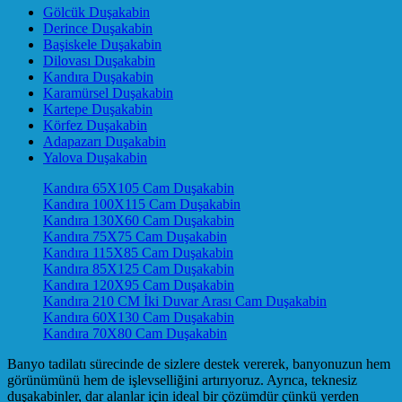
Gölcük Duşakabin
Derince Duşakabin
Başiskele Duşakabin
Dilovası Duşakabin
Kandıra Duşakabin
Karamürsel Duşakabin
Kartepe Duşakabin
Körfez Duşakabin
Adapazarı Duşakabin
Yalova Duşakabin
Kandıra 65X105 Cam Duşakabin
Kandıra 100X115 Cam Duşakabin
Kandıra 130X60 Cam Duşakabin
Kandıra 75X75 Cam Duşakabin
Kandıra 115X85 Cam Duşakabin
Kandıra 85X125 Cam Duşakabin
Kandıra 120X95 Cam Duşakabin
Kandıra 210 CM İki Duvar Arası Cam Duşakabin
Kandıra 60X130 Cam Duşakabin
Kandıra 70X80 Cam Duşakabin
Banyo tadilatı sürecinde de sizlere destek vererek, banyonuzun hem
görünümünü hem de işlevselliğini artırıyoruz. Ayrıca, teknesiz
duşakabinler, dar alanlar için ideal bir çözümdür çünkü yerden