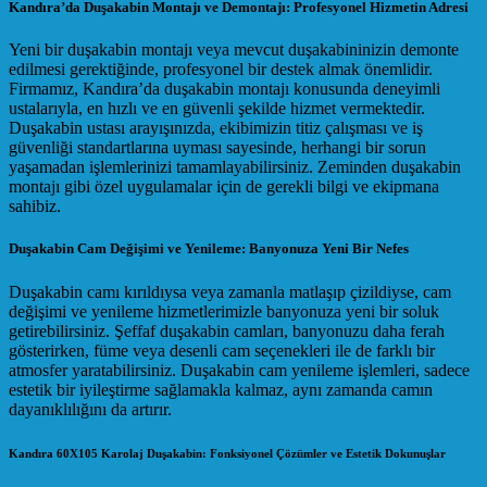
Kandıra’da Duşakabin Montajı ve Demontajı: Profesyonel Hizmetin Adresi
Yeni bir duşakabin montajı veya mevcut duşakabininizin demonte
edilmesi gerektiğinde, profesyonel bir destek almak önemlidir.
Firmamız, Kandıra’da duşakabin montajı konusunda deneyimli
ustalarıyla, en hızlı ve en güvenli şekilde hizmet vermektedir.
Duşakabin ustası arayışınızda, ekibimizin titiz çalışması ve iş
güvenliği standartlarına uyması sayesinde, herhangi bir sorun
yaşamadan işlemlerinizi tamamlayabilirsiniz. Zeminden duşakabin
montajı gibi özel uygulamalar için de gerekli bilgi ve ekipmana
sahibiz.
Duşakabin Cam Değişimi ve Yenileme: Banyonuza Yeni Bir Nefes
Duşakabin camı kırıldıysa veya zamanla matlaşıp çizildiyse, cam
değişimi ve yenileme hizmetlerimizle banyonuza yeni bir soluk
getirebilirsiniz. Şeffaf duşakabin camları, banyonuzu daha ferah
gösterirken, füme veya desenli cam seçenekleri ile de farklı bir
atmosfer yaratabilirsiniz. Duşakabin cam yenileme işlemleri, sadece
estetik bir iyileştirme sağlamakla kalmaz, aynı zamanda camın
dayanıklılığını da artırır.
Kandıra 60X105 Karolaj Duşakabin: Fonksiyonel Çözümler ve Estetik Dokunuşlar