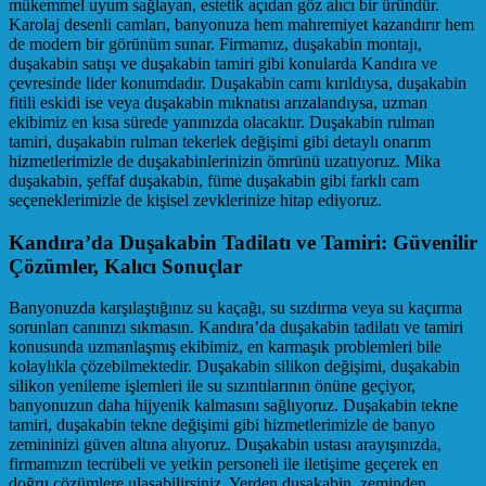
mükemmel uyum sağlayan, estetik açıdan göz alıcı bir üründür.
Karolaj desenli camları, banyonuza hem mahremiyet kazandırır hem
de modern bir görünüm sunar. Firmamız, duşakabin montajı,
duşakabin satışı ve duşakabin tamiri gibi konularda Kandıra ve
çevresinde lider konumdadır. Duşakabin camı kırıldıysa, duşakabin
fitili eskidi ise veya duşakabin mıknatısı arızalandıysa, uzman
ekibimiz en kısa sürede yanınızda olacaktır. Duşakabin rulman
tamiri, duşakabin rulman tekerlek değişimi gibi detaylı onarım
hizmetlerimizle de duşakabinlerinizin ömrünü uzatıyoruz. Mika
duşakabin, şeffaf duşakabin, füme duşakabin gibi farklı cam
seçeneklerimizle de kişisel zevklerinize hitap ediyoruz.
Kandıra’da Duşakabin Tadilatı ve Tamiri: Güvenilir
Çözümler, Kalıcı Sonuçlar
Banyonuzda karşılaştığınız su kaçağı, su sızdırma veya su kaçırma
sorunları canınızı sıkmasın. Kandıra’da duşakabin tadilatı ve tamiri
konusunda uzmanlaşmış ekibimiz, en karmaşık problemleri bile
kolaylıkla çözebilmektedir. Duşakabin silikon değişimi, duşakabin
silikon yenileme işlemleri ile su sızıntılarının önüne geçiyor,
banyonuzun daha hijyenik kalmasını sağlıyoruz. Duşakabin tekne
tamiri, duşakabin tekne değişimi gibi hizmetlerimizle de banyo
zemininizi güven altına alıyoruz. Duşakabin ustası arayışınızda,
firmamızın tecrübeli ve yetkin personeli ile iletişime geçerek en
doğru çözümlere ulaşabilirsiniz. Yerden duşakabin, zeminden