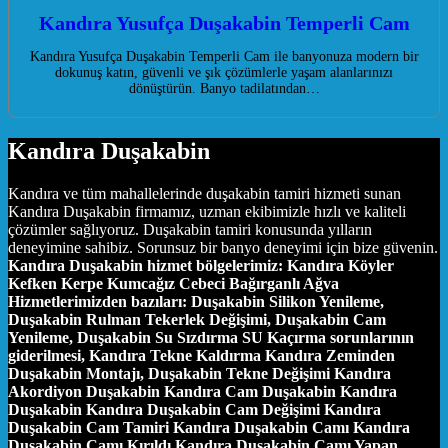
Kandıra Yusufça Duşakabin Temperli Cam
Kandıra Yusufça Duşakabin Temperli Cam ile banyonuza modern bir
dokunuş katın, güvenli ve şık çözümlerle yaşam alanlarınızı
dönüştürün. Banyo tadilatından…
Kandıra Duşakabin
Kandıra ve tüm mahallelerinde duşakabin tamiri hizmeti sunan
Kandıra Duşakabin firmamız, uzman ekibimizle hızlı ve kaliteli
çözümler sağlıyoruz. Duşakabin tamiri konusunda yılların
deneyimine sahibiz. Sorunsuz bir banyo deneyimi için bize güvenin.
Kandıra Duşakabin hizmet bölgelerimiz:
Kandıra Köyler
Kefken Kerpe Kumcağız Cebeci Bağırganlı Ağva
Hizmetlerimizden bazıları:
Duşakabin Silikon Yenileme,
Duşakabin Rulman Tekerlek Değişimi, Duşakabin Cam
Yenileme, Duşakabin Su Sızdırma SU Kaçırma sorunlarının
giderilmesi, Kandıra Tekne Kaldırma Kandıra Zeminden
Duşakabin Montajı, Duşakabin Tekne Değişimi Kandıra
Akordiyon Duşakabin Kandıra Cam Duşakabin Kandıra
Duşakabin Kandıra Duşakabin Cam Değişimi Kandıra
Duşakabin Cam Tamiri Kandıra Duşakabin Camı Kandıra
Duşakabin Camı Kırıldı Kandıra Duşakabin Camı Yapan