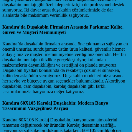
duşakabin montajı gibi özel talepleriniz için de profesyonel destek
sunuyoruz. İki duvar arası duşakabin çözümlerimizle de dar
alanlarda bile maksimum verimlilik sağlıyoruz.
Kandıra’da Duşakabin Firmaları Arasında Farkımız: Kalite,
Güven ve Müşteri Memnuniyeti
Kandıra’da duşakabin firmaları arasında öne çıkmamızı sağlayan en
önemli unsurlar, sunduğumuz üstün ürün kalitesi, güvenilir hizmet
anlayışımız ve müşteri memnuniyetine verdiğimiz önemdir. Her bir
duşakabin montajını titizlikle gerçekleştiriyor, kullanılan
malzemelerin dayanıklılığını ve estetiğini ön planda tutuyoruz.
Duşakabin fiyatları konusunda da rekabetçi çözümler sunarken,
kaliteden asla ödün vermiyoruz. Duşakabin modellerimiz arasında
her zevke ve bütçeye uygun seçenekler bulunmaktadır. Akordiyon
duşakabin, cam duşakabin, karolaj duşakabin gibi farklı
tasarımlarımızla banyonuza değer katıyoruz.
Kandıra 60X105 Karolaj Duşakabin: Modern Banyo
Tasarımının Vazgeçilmez Parçası
Kandıra 60X105 Karolaj Duşakabin, banyonuzun atmosferini
tamamen değiştirecek bir üründür. Karolaj deseninin zarifliği,
banyonuza sofistike bir dokunuş katarken, 60×105 cm’lik ölçüsü