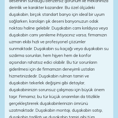
deseninin sunduğu benzersiz görünüm ile mekanınıza
derinlik ve karakter kazandırır. Bu özel ölçüdeki
duşakabin, birçok standart banyo için ideal bir uyum
sağlarken, karolajın şık deseni banyonuzun odak
noktası haline gelebilir. Duşakabin camı kırıldıysa veya
duşakabin camı yenileme ihtiyacınız varsa, firmamızın
uzman ekibi hızlı ve profesyonel çözümler
sunmaktadır. Duşakabin su kaçağı veya duşakabin su
sızdırma sorunları, hem hijyen hem de konfor
açısından rahatsız edici olabilir. Bu tür sorunların
giderilmesi için de firmamızın deneyimli ustaları
hizmetinizdedir. Duşakabin rulman tamiri ve
duşakabin tekerlek değişimi gibi detaylar,
duşakabininizin sorunsuz çalışması için büyük önem
taşır. Firmamız, bu tür küçük onarımları da titizlikle
gerçekleştirerek duşakabinlerinizin ömrünü
uzatmaktadır. Duşakabin montajı, duşakabin satışı,
duşakabin tadilatı ve duşakabin tamiri gibi tüm