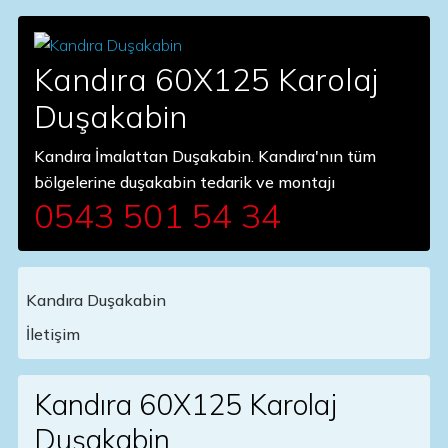
Kandıra 60X125 Karolaj
Duşakabin
Kandıra İmalattan Duşakabin. Kandıra'nın tüm
bölgelerine duşakabin tedarik ve montajı
0543 501 54 34
Kandıra Duşakabin
Main Navigation
İletişim
Kandıra 60X125 Karolaj
Duşakabin