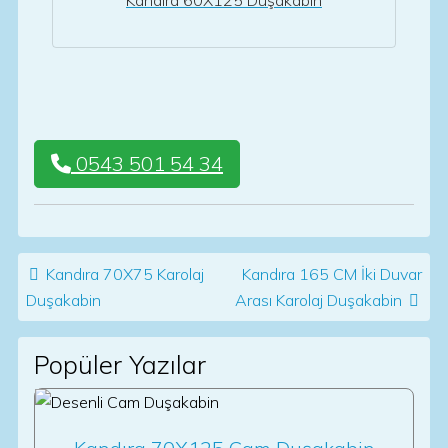
Kandıra 60X125 Duşakabin
0543 501 54 34
Post navigation
Kandıra 70X75 Karolaj
Kandıra 165 CM İki Duvar
Duşakabin
Arası Karolaj Duşakabin
Popüler Yazılar