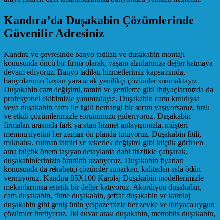
Kandıra’da Duşakabin Çözümlerinde
Güvenilir Adresiniz
Kandıra ve çevresinde banyo tadilatı ve duşakabin montajı
konusunda öncü bir firma olarak, yaşam alanlarınıza değer katmaya
devam ediyoruz. Banyo tadilatı hizmetlerimiz kapsamında,
banyolarınızı baştan yaratacak yenilikçi çözümler sunmaktayız.
Duşakabin cam değişimi, tamiri ve yenileme gibi ihtiyaçlarınızda da
profesyonel ekibimizle yanınızdayız. Duşakabin camı kırıldıysa
veya duşakabin camı ile ilgili herhangi bir sorun yaşıyorsanız, hızlı
ve etkili çözümlerimizle sorununuzu gideriyoruz. Duşakabin
firmaları arasında fark yaratan hizmet anlayışımızla, müşteri
memnuniyetini her zaman ön planda tutuyoruz. Duşakabin fitili,
mıknatısı, rulman tamiri ve tekerlek değişimi gibi küçük görünen
ama büyük önem taşıyan detaylarda dahi titizlikle çalışarak,
duşakabinlerinizin ömrünü uzatıyoruz. Duşakabin fiyatları
konusunda da rekabetçi çözümler sunarken, kaliteden asla ödün
vermiyoruz. Kandıra 85X100 Karolaj Duşakabin modellerimizle
mekanlarınıza estetik bir değer katıyoruz. Akordiyon duşakabin,
cam duşakabin, füme duşakabin, şeffaf duşakabin ve karolaj
duşakabin gibi geniş ürün yelpazemizle her zevke ve ihtiyaca uygun
çözümler üretiyoruz. İki duvar arası duşakabin, metrobüs duşakabin,