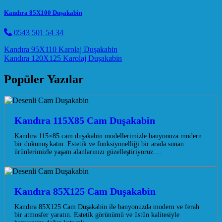
Kandıra 85X100 Duşakabin
0543 501 54 34
Post navigation
Kandıra 95X110 Karolaj Duşakabin
Kandıra 120X125 Karolaj Duşakabin
Popüler Yazılar
Kandıra 115X85 Cam Duşakabin
Kandıra 115×85 cam duşakabin modellerimizle banyonuza modern
bir dokunuş katın. Estetik ve fonksiyonelliği bir arada sunan
ürünlerimizle yaşam alanlarınızı güzelleştiriyoruz.…
Kandıra 85X125 Cam Duşakabin
Kandıra 85X125 Cam Duşakabin ile banyonuzda modern ve ferah
bir atmosfer yaratın. Estetik görünümü ve üstün kalitesiyle