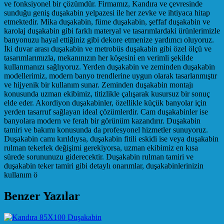
ve fonksiyonel bir çözümdür. Firmamız, Kandıra ve çevresinde
sunduğu geniş duşakabin yelpazesi ile her zevke ve ihtiyaca hitap
etmektedir. Mika duşakabin, füme duşakabin, şeffaf duşakabin ve
karolaj duşakabin gibi farklı materyal ve tasarımlardaki ürünlerimizle
banyonuzu hayal ettiğiniz gibi dekore etmenize yardımcı oluyoruz.
İki duvar arası duşakabin ve metrobüs duşakabin gibi özel ölçü ve
tasarımlarımızla, mekanınızın her köşesini en verimli şekilde
kullanmanızı sağlıyoruz. Yerden duşakabin ve zeminden duşakabin
modellerimiz, modern banyo trendlerine uygun olarak tasarlanmıştır
ve hijyenik bir kullanım sunar. Zeminden duşakabin montajı
konusunda uzman ekibimiz, titizlikle çalışarak kusursuz bir sonuç
elde eder. Akordiyon duşakabinler, özellikle küçük banyolar için
yerden tasarruf sağlayan ideal çözümlerdir. Cam duşakabinler ise
banyolara modern ve ferah bir görünüm kazandırır. Duşakabin
tamiri ve bakımı konusunda da profesyonel hizmetler sunuyoruz.
Duşakabin camı kırıldıysa, duşakabin fitili eskidi ise veya duşakabin
rulman tekerlek değişimi gerekiyorsa, uzman ekibimiz en kısa
sürede sorununuzu giderecektir. Duşakabin rulman tamiri ve
duşakabin teker tamiri gibi detaylı onarımlar, duşakabinlerinizin
kullanım ö
Benzer Yazılar