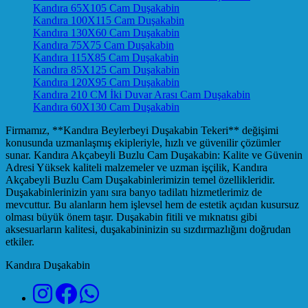
Kandıra 65X105 Cam Duşakabin
Kandıra 100X115 Cam Duşakabin
Kandıra 130X60 Cam Duşakabin
Kandıra 75X75 Cam Duşakabin
Kandıra 115X85 Cam Duşakabin
Kandıra 85X125 Cam Duşakabin
Kandıra 120X95 Cam Duşakabin
Kandıra 210 CM İki Duvar Arası Cam Duşakabin
Kandıra 60X130 Cam Duşakabin
Firmamız, **Kandıra Beylerbeyi Duşakabin Tekeri** değişimi
konusunda uzmanlaşmış ekipleriyle, hızlı ve güvenilir çözümler
sunar. Kandıra Akçabeyli Buzlu Cam Duşakabin: Kalite ve Güvenin
Adresi Yüksek kaliteli malzemeler ve uzman işçilik, Kandıra
Akçabeyli Buzlu Cam Duşakabinlerimizin temel özellikleridir.
Duşakabinlerinizin yanı sıra banyo tadilatı hizmetlerimiz de
mevcuttur. Bu alanların hem işlevsel hem de estetik açıdan kusursuz
olması büyük önem taşır. Duşakabin fitili ve mıknatısı gibi
aksesuarların kalitesi, duşakabininizin su sızdırmazlığını doğrudan
etkiler.
Kandıra Duşakabin