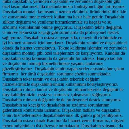
mika duşakabin, yerinden duşakabin ve zeminden duşakabin gibi
özel tasarımlarımızla da mekanlarınızın fonksiyonelliğini artırıyoruz.
Duşakabin montajı konusunda uzman ekibimiz, ürünlerinizi titizlikle
ve zamanında monte ederek kullanıma hazır hale getirir. Duşakabin
silikon değişimi ve yenileme hizmetlerimizle su kaçağı ve su
sızdırma sorunlarının önüne geçiyoruz. Duşakabin tekne değişimi,
tamiri ve teknesi su kaçağı gibi sorunlarda da profesyonel destek
sağlıyoruz. Duşakabin ustası arayışınızda, deneyimli ekibimizle en
iyi hizmeti sunmak için buradayız. Duşakabin zemini ve duşakabinci
olarak da hizmet vermekteyiz. Tekne kaldırma işlemleri ve zeminden
duşakabin montajı gibi özel taleplerinizi de karşılıyoruz. Kandıra’da
duşakabin satışı konusunda da güvenilir bir adresiz. Banyo tadilatı
ve duşakabin montajı hizmetlerimizle yaşam alanlarınızı
güzelleştiriyoruz. Duşakabin tamiri yapan yerler arasında öne çıkan
firmamız, her türlü duşakabin sorununa çözüm sunmaktadır.
Duşakabin teker tamiri ve duşakabin tekerlek değişimi
hizmetlerimizle duşakabinlerinizin kullanımını kolaylaştırıyoruz.
Duşakabin rulman tamiri ve duşakabin rulman tekerlek değişimi ile
duşakabinlerinizin sessiz ve sorunsuz çalışmasını sağlıyoruz.
Duşakabin rulmanı değişiminde de profesyonel destek sunuyoruz.
Duşakabin su kaçağı ve duşakabin su sızdırma sorunlarının
giderilmesi konusunda uzmanız. Duşakabin tadilatı ve duşakabin
tamiri hizmetlerimizle duşakabinlerinizi ilk günkü gibi yeniliyoruz.
Duşakabin ustası olarak Kandıra’da hizmet veren firmamız, müşteri
memnuniyetini en üst düzeyde tutmaktadır. Duşakabin satışında da