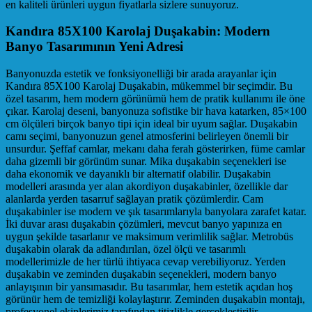
en kaliteli ürünleri uygun fiyatlarla sizlere sunuyoruz.
Kandıra 85X100 Karolaj Duşakabin: Modern
Banyo Tasarımının Yeni Adresi
Banyonuzda estetik ve fonksiyonelliği bir arada arayanlar için
Kandıra 85X100 Karolaj Duşakabin, mükemmel bir seçimdir. Bu
özel tasarım, hem modern görünümü hem de pratik kullanımı ile öne
çıkar. Karolaj deseni, banyonuza sofistike bir hava katarken, 85×100
cm ölçüleri birçok banyo tipi için ideal bir uyum sağlar. Duşakabin
camı seçimi, banyonuzun genel atmosferini belirleyen önemli bir
unsurdur. Şeffaf camlar, mekanı daha ferah gösterirken, füme camlar
daha gizemli bir görünüm sunar. Mika duşakabin seçenekleri ise
daha ekonomik ve dayanıklı bir alternatif olabilir. Duşakabin
modelleri arasında yer alan akordiyon duşakabinler, özellikle dar
alanlarda yerden tasarruf sağlayan pratik çözümlerdir. Cam
duşakabinler ise modern ve şık tasarımlarıyla banyolara zarafet katar.
İki duvar arası duşakabin çözümleri, mevcut banyo yapınıza en
uygun şekilde tasarlanır ve maksimum verimlilik sağlar. Metrobüs
duşakabin olarak da adlandırılan, özel ölçü ve tasarımlı
modellerimizle de her türlü ihtiyaca cevap verebiliyoruz. Yerden
duşakabin ve zeminden duşakabin seçenekleri, modern banyo
anlayışının bir yansımasıdır. Bu tasarımlar, hem estetik açıdan hoş
görünür hem de temizliği kolaylaştırır. Zeminden duşakabin montajı,
profesyonel ekiplerimiz tarafından titizlikle gerçekleştirilir.