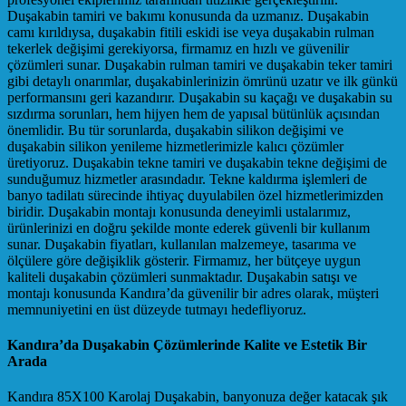
Duşakabin tamiri ve bakımı konusunda da uzmanız. Duşakabin
camı kırıldıysa, duşakabin fitili eskidi ise veya duşakabin rulman
tekerlek değişimi gerekiyorsa, firmamız en hızlı ve güvenilir
çözümleri sunar. Duşakabin rulman tamiri ve duşakabin teker tamiri
gibi detaylı onarımlar, duşakabinlerinizin ömrünü uzatır ve ilk günkü
performansını geri kazandırır. Duşakabin su kaçağı ve duşakabin su
sızdırma sorunları, hem hijyen hem de yapısal bütünlük açısından
önemlidir. Bu tür sorunlarda, duşakabin silikon değişimi ve
duşakabin silikon yenileme hizmetlerimizle kalıcı çözümler
üretiyoruz. Duşakabin tekne tamiri ve duşakabin tekne değişimi de
sunduğumuz hizmetler arasındadır. Tekne kaldırma işlemleri de
banyo tadilatı sürecinde ihtiyaç duyulabilen özel hizmetlerimizden
biridir. Duşakabin montajı konusunda deneyimli ustalarımız,
ürünlerinizi en doğru şekilde monte ederek güvenli bir kullanım
sunar. Duşakabin fiyatları, kullanılan malzemeye, tasarıma ve
ölçülere göre değişiklik gösterir. Firmamız, her bütçeye uygun
kaliteli duşakabin çözümleri sunmaktadır. Duşakabin satışı ve
montajı konusunda Kandıra’da güvenilir bir adres olarak, müşteri
memnuniyetini en üst düzeyde tutmayı hedefliyoruz.
Kandıra’da Duşakabin Çözümlerinde Kalite ve Estetik Bir
Arada
Kandıra 85X100 Karolaj Duşakabin, banyonuza değer katacak şık