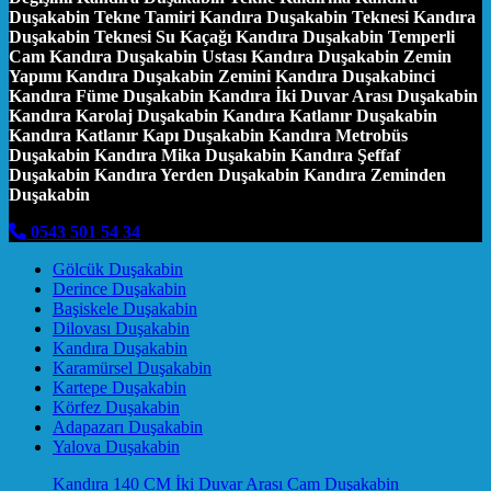
Duşakabin Tekne Tamiri Kandıra Duşakabin Teknesi Kandıra
Duşakabin Teknesi Su Kaçağı Kandıra Duşakabin Temperli
Cam Kandıra Duşakabin Ustası Kandıra Duşakabin Zemin
Yapımı Kandıra Duşakabin Zemini Kandıra Duşakabinci
Kandıra Füme Duşakabin Kandıra İki Duvar Arası Duşakabin
Kandıra Karolaj Duşakabin Kandıra Katlanır Duşakabin
Kandıra Katlanır Kapı Duşakabin Kandıra Metrobüs
Duşakabin Kandıra Mika Duşakabin Kandıra Şeffaf
Duşakabin Kandıra Yerden Duşakabin Kandıra Zeminden
Duşakabin
0543 501 54 34
Gölcük Duşakabin
Derince Duşakabin
Başiskele Duşakabin
Dilovası Duşakabin
Kandıra Duşakabin
Karamürsel Duşakabin
Kartepe Duşakabin
Körfez Duşakabin
Adapazarı Duşakabin
Yalova Duşakabin
Kandıra 140 CM İki Duvar Arası Cam Duşakabin