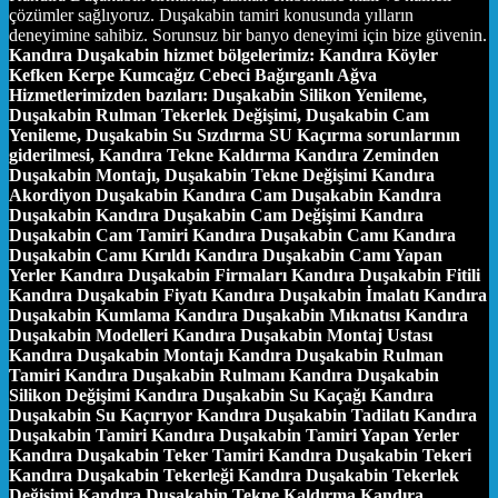
çözümler sağlıyoruz. Duşakabin tamiri konusunda yılların
deneyimine sahibiz. Sorunsuz bir banyo deneyimi için bize güvenin.
Kandıra Duşakabin hizmet bölgelerimiz:
Kandıra Köyler
Kefken Kerpe Kumcağız Cebeci Bağırganlı Ağva
Hizmetlerimizden bazıları:
Duşakabin Silikon Yenileme,
Duşakabin Rulman Tekerlek Değişimi, Duşakabin Cam
Yenileme, Duşakabin Su Sızdırma SU Kaçırma sorunlarının
giderilmesi, Kandıra Tekne Kaldırma Kandıra Zeminden
Duşakabin Montajı, Duşakabin Tekne Değişimi Kandıra
Akordiyon Duşakabin Kandıra Cam Duşakabin Kandıra
Duşakabin Kandıra Duşakabin Cam Değişimi Kandıra
Duşakabin Cam Tamiri Kandıra Duşakabin Camı Kandıra
Duşakabin Camı Kırıldı Kandıra Duşakabin Camı Yapan
Yerler Kandıra Duşakabin Firmaları Kandıra Duşakabin Fitili
Kandıra Duşakabin Fiyatı Kandıra Duşakabin İmalatı Kandıra
Duşakabin Kumlama Kandıra Duşakabin Mıknatısı Kandıra
Duşakabin Modelleri Kandıra Duşakabin Montaj Ustası
Kandıra Duşakabin Montajı Kandıra Duşakabin Rulman
Tamiri Kandıra Duşakabin Rulmanı Kandıra Duşakabin
Silikon Değişimi Kandıra Duşakabin Su Kaçağı Kandıra
Duşakabin Su Kaçırıyor Kandıra Duşakabin Tadilatı Kandıra
Duşakabin Tamiri Kandıra Duşakabin Tamiri Yapan Yerler
Kandıra Duşakabin Teker Tamiri Kandıra Duşakabin Tekeri
Kandıra Duşakabin Tekerleği Kandıra Duşakabin Tekerlek
Değişimi Kandıra Duşakabin Tekne Kaldırma Kandıra