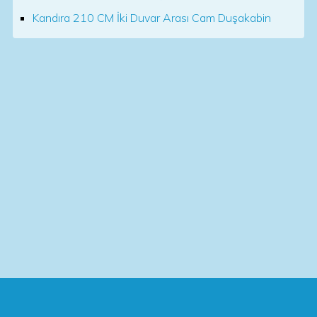
Kandıra 210 CM İki Duvar Arası Cam Duşakabin
Bu alanda sunduğumuz yenilikçi yaklaşımlar ve kaliteli