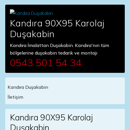
Kandıra 90X95 Karolaj
Duşakabin
Kandıra İmalattan Duşakabin. Kandıra'nın tüm
bölgelerine duşakabin tedarik ve montajı
0543 501 54 34
Kandıra Duşakabin
Main Navigation
İletişim
Kandıra 90X95 Karolaj
Duşakabin