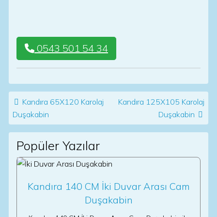
0543 501 54 34
Post navigation
Kandıra 65X120 Karolaj
Kandıra 125X105 Karolaj
Duşakabin
Duşakabin
Popüler Yazılar
Kandıra 140 CM İki Duvar Arası Cam
Duşakabin