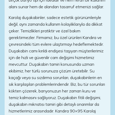
birçok banyo tipi için idealdir ve hem ferah bir kullanım
alanı sunar hem de alandan tasarruf etmenizi sağlar.
Karolaj duşakabinler, sadece estetik görünümleriyle
değil, aynı zamanda kullanım kolaylıklarıyla da dikkat
çeker. Temizlikleri pratiktir ve özel bakım
gerektirmezler. Firmamız, bu özel ürünleri Kandıra ve
çevresindeki tüm evlere ulaştırmayı hedeflemektedir.
Duşakabin camı kırıldı endişesi taşıyan müşterilerimiz
için de hızlı ve güvenilir cam değişimi hizmetimiz
mevcuttur. Duşakabin tamiri konusunda uzman
ekibimiz, her türlü sorunuza çözüm üretebilir. Su
kaçağı veya su sızdırma sorunları, duşakabinlerin en
sık karşılaşılan problemlerindendir. Biz, bu tür sorunları
kökten çözerek, banyonuzun her zaman kuru ve
temiz kalmasını sağlıyoruz. Duşakabin fitili değişimi,
duşakabin mıknatısı tamiri gibi detaylı onarımlar da
hizmetlerimiz arasındadır. Kandıra 90×95 Karolaj