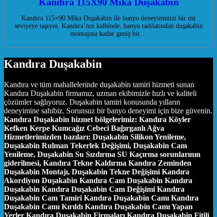
Kandıra 115X90 Mika Duşakabin
Kandıra 115×90 Mika Duşakabin ile banyo deneyiminizi bir üst
seviyeye taşıyın. Kandıra’nın kalbinde, banyo tadilatından duşakabin
montajına kadar geniş bir…
Kandıra Duşakabin
Kandıra ve tüm mahallelerinde duşakabin tamiri hizmeti sunan
Kandıra Duşakabin firmamız, uzman ekibimizle hızlı ve kaliteli
çözümler sağlıyoruz. Duşakabin tamiri konusunda yılların
deneyimine sahibiz. Sorunsuz bir banyo deneyimi için bize güvenin.
Kandıra Duşakabin hizmet bölgelerimiz:
Kandıra Köyler
Kefken Kerpe Kumcağız Cebeci Bağırganlı Ağva
Hizmetlerimizden bazıları:
Duşakabin Silikon Yenileme,
Duşakabin Rulman Tekerlek Değişimi, Duşakabin Cam
Yenileme, Duşakabin Su Sızdırma SU Kaçırma sorunlarının
giderilmesi, Kandıra Tekne Kaldırma Kandıra Zeminden
Duşakabin Montajı, Duşakabin Tekne Değişimi Kandıra
Akordiyon Duşakabin Kandıra Cam Duşakabin Kandıra
Duşakabin Kandıra Duşakabin Cam Değişimi Kandıra
Duşakabin Cam Tamiri Kandıra Duşakabin Camı Kandıra
Duşakabin Camı Kırıldı Kandıra Duşakabin Camı Yapan
Yerler Kandıra Duşakabin Firmaları Kandıra Duşakabin Fitili