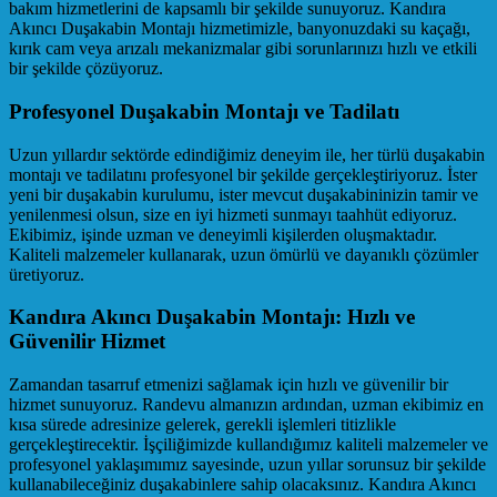
bakım hizmetlerini de kapsamlı bir şekilde sunuyoruz. Kandıra
Akıncı Duşakabin Montajı hizmetimizle, banyonuzdaki su kaçağı,
kırık cam veya arızalı mekanizmalar gibi sorunlarınızı hızlı ve etkili
bir şekilde çözüyoruz.
Profesyonel Duşakabin Montajı ve Tadilatı
Uzun yıllardır sektörde edindiğimiz deneyim ile, her türlü duşakabin
montajı ve tadilatını profesyonel bir şekilde gerçekleştiriyoruz. İster
yeni bir duşakabin kurulumu, ister mevcut duşakabininizin tamir ve
yenilenmesi olsun, size en iyi hizmeti sunmayı taahhüt ediyoruz.
Ekibimiz, işinde uzman ve deneyimli kişilerden oluşmaktadır.
Kaliteli malzemeler kullanarak, uzun ömürlü ve dayanıklı çözümler
üretiyoruz.
Kandıra Akıncı Duşakabin Montajı: Hızlı ve
Güvenilir Hizmet
Zamandan tasarruf etmenizi sağlamak için hızlı ve güvenilir bir
hizmet sunuyoruz. Randevu almanızın ardından, uzman ekibimiz en
kısa sürede adresinize gelerek, gerekli işlemleri titizlikle
gerçekleştirecektir. İşçiliğimizde kullandığımız kaliteli malzemeler ve
profesyonel yaklaşımımız sayesinde, uzun yıllar sorunsuz bir şekilde
kullanabileceğiniz duşakabinlere sahip olacaksınız. Kandıra Akıncı