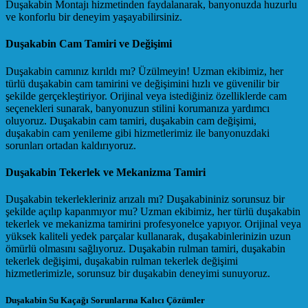
Duşakabin Montajı hizmetinden faydalanarak, banyonuzda huzurlu
ve konforlu bir deneyim yaşayabilirsiniz.
Duşakabin Cam Tamiri ve Değişimi
Duşakabin camınız kırıldı mı? Üzülmeyin! Uzman ekibimiz, her
türlü duşakabin cam tamirini ve değişimini hızlı ve güvenilir bir
şekilde gerçekleştiriyor. Orijinal veya istediğiniz özelliklerde cam
seçenekleri sunarak, banyonuzun stilini korumanıza yardımcı
oluyoruz. Duşakabin cam tamiri, duşakabin cam değişimi,
duşakabin cam yenileme gibi hizmetlerimiz ile banyonuzdaki
sorunları ortadan kaldırıyoruz.
Duşakabin Tekerlek ve Mekanizma Tamiri
Duşakabin tekerlekleriniz arızalı mı? Duşakabininiz sorunsuz bir
şekilde açılıp kapanmıyor mu? Uzman ekibimiz, her türlü duşakabin
tekerlek ve mekanizma tamirini profesyonelce yapıyor. Orijinal veya
yüksek kaliteli yedek parçalar kullanarak, duşakabinlerinizin uzun
ömürlü olmasını sağlıyoruz. Duşakabin rulman tamiri, duşakabin
tekerlek değişimi, duşakabin rulman tekerlek değişimi
hizmetlerimizle, sorunsuz bir duşakabin deneyimi sunuyoruz.
Duşakabin Su Kaçağı Sorunlarına Kalıcı Çözümler