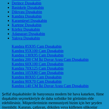
Derince Duşakabin
Başiskele Duşakabin
Dilovası Duşakabin
Kandıra Duşakabin
Karamürsel Duşakabin
Kartepe Duşakabin
Körfez Duşakabin
Adapazarı Duşakabin
Yalova Duşakabin
Kandıra 85X95 Cam Duşakabin
Kandıra 95X100 Cam Duşakabin
Kandıra 130X95 Cam Duşakabin
Kandıra 200 CM İki Duvar Arası Cam Duşakabin
Kandıra 60X100 Cam Duşakabin
Kandıra 70X125 Cam Duşakabin
Kandıra 105X80 Cam Duşakabin
Kandıra 80X65 Cam Duşakabin
Kandıra 90X70 Cam Duşakabin
Kandıra 140 CM İki Duvar Arası Cam Duşakabin
Şeffaf duşakabinler ile banyonuza modern bir hava katarken, füme
duşakabin seçenekleriyle de daha sofistike bir görünüm elde
edebilirsiniz. Müşterilerimizin memnuniyeti bizim için her şeyden
önemlidir. Kararan, çatlayan, dökülen veya küflenen silikonlar