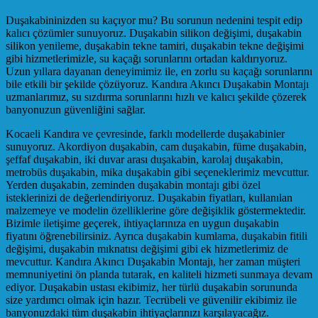
Duşakabininizden su kaçıyor mu? Bu sorunun nedenini tespit edip
kalıcı çözümler sunuyoruz. Duşakabin silikon değişimi, duşakabin
silikon yenileme, duşakabin tekne tamiri, duşakabin tekne değişimi
gibi hizmetlerimizle, su kaçağı sorunlarını ortadan kaldırıyoruz.
Uzun yıllara dayanan deneyimimiz ile, en zorlu su kaçağı sorunlarını
bile etkili bir şekilde çözüyoruz. Kandıra Akıncı Duşakabin Montajı
uzmanlarımız, su sızdırma sorunlarını hızlı ve kalıcı şekilde çözerek
banyonuzun güvenliğini sağlar.
Kocaeli Kandıra ve çevresinde, farklı modellerde duşakabinler
sunuyoruz. Akordiyon duşakabin, cam duşakabin, füme duşakabin,
şeffaf duşakabin, iki duvar arası duşakabin, karolaj duşakabin,
metrobüs duşakabin, mika duşakabin gibi seçeneklerimiz mevcuttur.
Yerden duşakabin, zeminden duşakabin montajı gibi özel
isteklerinizi de değerlendiriyoruz. Duşakabin fiyatları, kullanılan
malzemeye ve modelin özelliklerine göre değişiklik göstermektedir.
Bizimle iletişime geçerek, ihtiyaçlarınıza en uygun duşakabin
fiyatını öğrenebilirsiniz. Ayrıca duşakabin kumlama, duşakabin fitili
değişimi, duşakabin mıknatısı değişimi gibi ek hizmetlerimiz de
mevcuttur. Kandıra Akıncı Duşakabin Montajı, her zaman müşteri
memnuniyetini ön planda tutarak, en kaliteli hizmeti sunmaya devam
ediyor. Duşakabin ustası ekibimiz, her türlü duşakabin sorununda
size yardımcı olmak için hazır. Tecrübeli ve güvenilir ekibimiz ile
banyonuzdaki tüm duşakabin ihtiyaçlarınızı karşılayacağız.