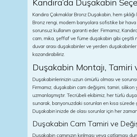
Kandıra’da Duşakabin Seçen
Kandıra Çakmaklar Bronz Duşakabin, hem şıklığı he
Bronz rengi, modern banyolara sofistike bir hava 
sorunsuz kullanım garanti eder. Firmamız, Kandır
cam, mika, şeffaf ve füme duşakabin gibi çeşitli 
duvar arası duşakabinler ve yerden duşakabinler 
kazandırabiliriz.
Duşakabin Montajı, Tamiri 
Duşakabinlerinizin uzun ömürlü olması ve sorunsu
Firmamız, duşakabin cam değişimi, tamiri, siliko
uzmanlaşmıştır. Tecrübeli ekibimiz, her türlü duş
sunarak, banyonuzdaki sorunları en kısa sürede
Duşakabin’inizde de olası sorunlar için her zaman
Duşakabin Cam Tamiri ve Deği
Duşakabin camınızın kırılması veya çatlaması duru