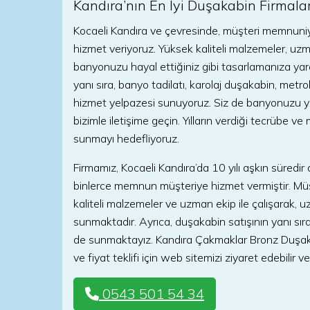
Kandıra’nın En İyi Duşakabin Firmala
Kocaeli Kandıra ve çevresinde, müşteri memnuniye
hizmet veriyoruz. Yüksek kaliteli malzemeler, uz
banyonuzu hayal ettiğiniz gibi tasarlamanıza ya
yanı sıra, banyo tadilatı, karolaj duşakabin, met
hizmet yelpazesi sunuyoruz. Siz de banyonuzu yen
bizimle iletişime geçin. Yılların verdiği tecrübe v
sunmayı hedefliyoruz.
Firmamız, Kocaeli Kandıra’da 10 yılı aşkın süred
binlerce memnun müşteriye hizmet vermiştir. Müş
kaliteli malzemeler ve uzman ekip ile çalışarak,
sunmaktadır. Ayrıca, duşakabin satışının yanı sıra
de sunmaktayız. Kandıra Çakmaklar Bronz Duşakab
ve fiyat teklifi için web sitemizi ziyaret edebilir v
0543 501 54 34