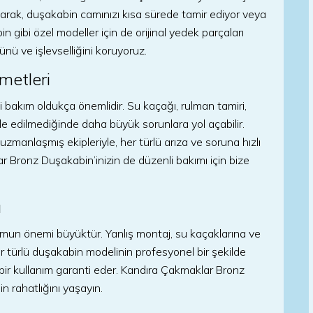
narak, duşakabin camınızı kısa sürede tamir ediyor veya
 gibi özel modeller için de orijinal yedek parçaları
nü ve işlevselliğini koruyoruz.
metleri
i bakım oldukça önemlidir. Su kaçağı, rulman tamiri,
le edilmediğinde daha büyük sorunlara yol açabilir.
manlaşmış ekipleriyle, her türlü arıza ve soruna hızlı
r Bronz Duşakabin’inizin de düzenli bakımı için bize
u
lumun önemi büyüktür. Yanlış montaj, su kaçaklarına ve
her türlü duşakabin modelinin profesyonel bir şekilde
bir kullanım garanti eder. Kandıra Çakmaklar Bronz
n rahatlığını yaşayın.