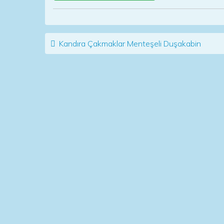
Post navigation
Kandıra Çakmaklar Menteşeli Duşakabin