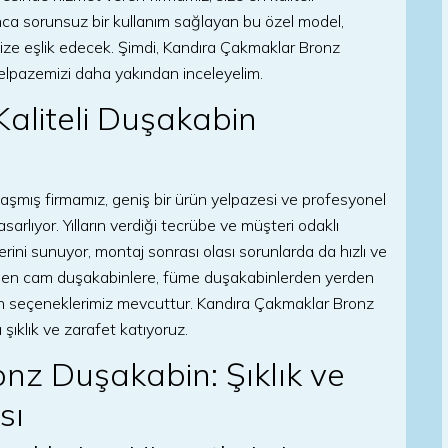
nca sorunsuz bir kullanım sağlayan bu özel model,
e eşlik edecek. Şimdi, Kandıra Çakmaklar Bronz
lpazemizi daha yakından inceleyelim.
Kaliteli Duşakabin
şmış firmamız, geniş bir ürün yelpazesi ve profesyonel
arlıyor. Yılların verdiği tecrübe ve müşteri odaklı
ini sunuyor, montaj sonrası olası sorunlarda da hızlı ve
erden cam duşakabinlere, füme duşakabinlerden yerden
n seçeneklerimiz mevcuttur. Kandıra Çakmaklar Bronz
ıklık ve zarafet katıyoruz.
nz Duşakabin: Şıklık ve
sı