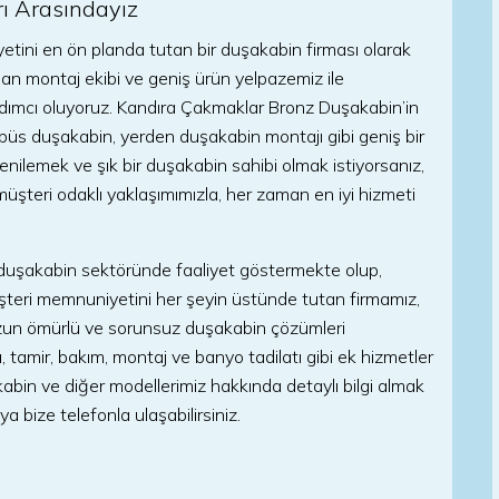
rı Arasındayız
tini en ön planda tutan bir duşakabin firması olarak
man montaj ekibi ve geniş ürün yelpazemiz ile
rdımcı oluyoruz. Kandıra Çakmaklar Bronz Duşakabin’in
robüs duşakabin, yerden duşakabin montajı gibi geniş bir
ilemek ve şık bir duşakabin sahibi olmak istiyorsanız,
e müşteri odaklı yaklaşımımızla, her zaman en iyi hizmeti
ir duşakabin sektöründe faaliyet göstermekte olup,
teri memnuniyetini her şeyin üstünde tutan firmamız,
 uzun ömürlü ve sorunsuz duşakabin çözümleri
, tamir, bakım, montaj ve banyo tadilatı gibi ek hizmetler
in ve diğer modellerimiz hakkında detaylı bilgi almak
eya bize telefonla ulaşabilirsiniz.