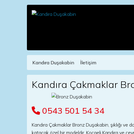
Kandıra Duşakabin
İletişim
Main Navigation
Kandıra Çakmaklar Br
0543 501 54 34
Kandıra Çakmaklar Bronz Duşakabin, şıklığı ve da
katacak özel bir modeldir. Kocaeli Kandıra ve çevr