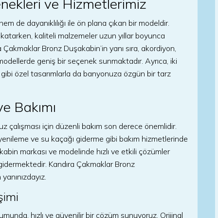
ekleri ve Hizmetlerimiz
m de dayanıklılığı ile ön plana çıkan bir modeldir.
katarken, kaliteli malzemeler uzun yıllar boyunca
a Çakmaklar Bronz Duşakabin’in yanı sıra, akordiyon,
modellerde geniş bir seçenek sunmaktadır. Ayrıca, iki
gibi özel tasarımlarla da banyonuza özgün bir tarz
ve Bakımı
z çalışması için düzenli bakım son derece önemlidir.
n yenileme ve su kaçağı giderme gibi bakım hizmetlerinde
akabin markası ve modelinde hızlı ve etkili çözümler
 gidermektedir. Kandıra Çakmaklar Bronz
 yanınızdayız.
şimi
munda, hızlı ve güvenilir bir çözüm sunuyoruz. Orijinal