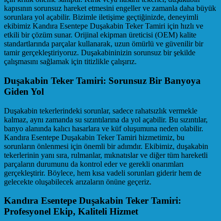
kapısının sorunsuz hareket etmesini engeller ve zamanla daha büyük
sorunlara yol açabilir. Bizimle iletişime geçtiğinizde, deneyimli
ekibimiz Kandıra Esentepe Duşakabin Teker Tamiri için hızlı ve
etkili bir çözüm sunar. Orijinal ekipman üreticisi (OEM) kalite
standartlarında parçalar kullanarak, uzun ömürlü ve güvenilir bir
tamir gerçekleştiriyoruz. Duşakabininizin sorunsuz bir şekilde
çalışmasını sağlamak için titizlikle çalışırız.
Duşakabin Teker Tamiri: Sorunsuz Bir Banyoya
Giden Yol
Duşakabin tekerlerindeki sorunlar, sadece rahatsızlık vermekle
kalmaz, aynı zamanda su sızıntılarına da yol açabilir. Bu sızıntılar,
banyo alanında kalıcı hasarlara ve küf oluşumuna neden olabilir.
Kandıra Esentepe Duşakabin Teker Tamiri hizmetimiz, bu
sorunların önlenmesi için önemli bir adımdır. Ekibimiz, duşakabin
tekerlerinin yanı sıra, rulmanlar, mıknatıslar ve diğer tüm hareketli
parçaların durumunu da kontrol eder ve gerekli onarımları
gerçekleştirir. Böylece, hem kısa vadeli sorunları giderir hem de
gelecekte oluşabilecek arızaların önüne geçeriz.
Kandıra Esentepe Duşakabin Teker Tamiri:
Profesyonel Ekip, Kaliteli Hizmet