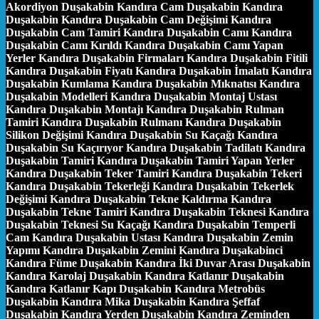
Akordiyon Duşakabin Kandıra Cam Duşakabin Kandıra
Duşakabin Kandıra Duşakabin Cam Değişimi Kandıra
Duşakabin Cam Tamiri Kandıra Duşakabin Camı Kandıra
Duşakabin Camı Kırıldı Kandıra Duşakabin Camı Yapan
Yerler Kandıra Duşakabin Firmaları Kandıra Duşakabin Fitili
Kandıra Duşakabin Fiyatı Kandıra Duşakabin İmalatı Kandıra
Duşakabin Kumlama Kandıra Duşakabin Mıknatısı Kandıra
Duşakabin Modelleri Kandıra Duşakabin Montaj Ustası
Kandıra Duşakabin Montajı Kandıra Duşakabin Rulman
Tamiri Kandıra Duşakabin Rulmanı Kandıra Duşakabin
Silikon Değişimi Kandıra Duşakabin Su Kaçağı Kandıra
Duşakabin Su Kaçırıyor Kandıra Duşakabin Tadilatı Kandıra
Duşakabin Tamiri Kandıra Duşakabin Tamiri Yapan Yerler
Kandıra Duşakabin Teker Tamiri Kandıra Duşakabin Tekeri
Kandıra Duşakabin Tekerleği Kandıra Duşakabin Tekerlek
Değişimi Kandıra Duşakabin Tekne Kaldırma Kandıra
Duşakabin Tekne Tamiri Kandıra Duşakabin Teknesi Kandıra
Duşakabin Teknesi Su Kaçağı Kandıra Duşakabin Temperli
Cam Kandıra Duşakabin Ustası Kandıra Duşakabin Zemin
Yapımı Kandıra Duşakabin Zemini Kandıra Duşakabinci
Kandıra Füme Duşakabin Kandıra İki Duvar Arası Duşakabin
Kandıra Karolaj Duşakabin Kandıra Katlanır Duşakabin
Kandıra Katlanır Kapı Duşakabin Kandıra Metrobüs
Duşakabin Kandıra Mika Duşakabin Kandıra Şeffaf
Duşakabin Kandıra Yerden Duşakabin Kandıra Zeminden