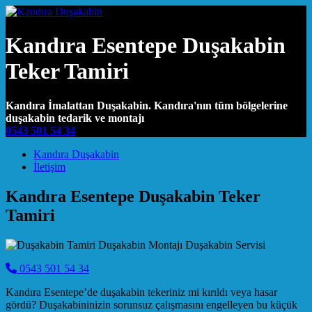
Kandıra Esentepe Duşakabin
Teker Tamiri
Kandıra İmalattan Duşakabin. Kandıra'nın tüm bölgelerine
duşakabin tedarik ve montajı
0543 501 54 34
Main Navigation
Kandıra Duşakabin
İletişim
Kandıra Esentepe Duşakabin Teker
Tamiri
0543 501 54 34
Kandıra Esentepe’de duşakabin tekeriniz mi kırıldı veya hasar
gördü? Duşakabininizin sorunsuz çalışmasını engelleyen bu küçük