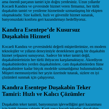
ama önemli parçanın tamiri için doğru yerdesiniz. Uzun yıllardır
Kocaeli Kandıra ve çevresinde hizmet veren firmamız, her türlü
duşakabin tamiri ve yenileme hizmetinde uzmanlaşmış bir ekipten
oluşmaktadır. Size kaliteli, hızlı ve güvenilir hizmet sunarak,
banyonuzdaki konforu geri kazandırmayı hedefliyoruz.
Kandıra Esentepe’de Kusursuz
Duşakabin Hizmeti
Kocaeli Kandıra ve çevresindeki değerli müşterilerimize, en modern
teknolojiler ve yılların deneyimiyle desteklenen geniş bir duşakabin
hizmet yelpazesi sunuyoruz. Sadece bir teker tamiri değil,
duşakabinlerinizin her türlü ihtiyacını karşılamaktayız. Akordiyon
duşakabinlerden yerden duşakabinlere, cam duşakabinlerden füme
duşakabinlere kadar birçok modelde uzmanlığımız bulunmaktadır.
Müşteri memnuniyetini her şeyin üzerinde tutarak, sizlere en iyi
çözümleri sunmak için çalışıyoruz.
Kandıra Esentepe Duşakabin Teker
Tamiri: Hızlı ve Kalıcı Çözümler
Duşakabin teker tamiri, banyonuzun işlevselliğini geri kazanması
için kritik öneme sahiptir. Kırık veya hasarlı tekerler, duşakabin