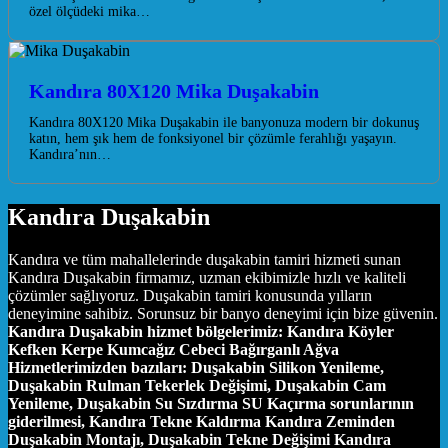
özel ölçüdeki mika…
Kandıra 80X120 Mika Duşakabin
Kandıra 80X120 Mika Duşakabin ile banyonuza modern bir dokunuş
katın, hem şık hem de fonksiyonel bir çözümle ferahlığı yaşayın.
Kandıra’nın…
Kandıra Duşakabin
Kandıra ve tüm mahallelerinde duşakabin tamiri hizmeti sunan
Kandıra Duşakabin firmamız, uzman ekibimizle hızlı ve kaliteli
çözümler sağlıyoruz. Duşakabin tamiri konusunda yılların
deneyimine sahibiz. Sorunsuz bir banyo deneyimi için bize güvenin.
Kandıra Duşakabin hizmet bölgelerimiz:
Kandıra Köyler
Kefken Kerpe Kumcağız Cebeci Bağırganlı Ağva
Hizmetlerimizden bazıları:
Duşakabin Silikon Yenileme,
Duşakabin Rulman Tekerlek Değişimi, Duşakabin Cam
Yenileme, Duşakabin Su Sızdırma SU Kaçırma sorunlarının
giderilmesi, Kandıra Tekne Kaldırma Kandıra Zeminden
Duşakabin Montajı, Duşakabin Tekne Değişimi Kandıra