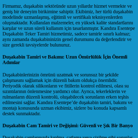
Firmamız, duşakabin sektöründe uzun yıllardır hizmet vermekte ve
geniş bir deneyim birikimine sahiptir. Ekibimiz, her türlü duşakabin
modelinde uzmanlaşmış, eğitimli ve sertifikalı teknisyenlerden
oluşmaktadır. Kullanılan malzemeler, en yüksek kalite standartlarını
karşılar ve uzun süreli kullanım için tasarlanmıştır. Kandıra Esentepe
Duşakabin Teker Tamiri hizmetimiz, sadece tamirle sınırlı kalmaz;
aynı zamanda duşakabininizin genel durumunu da değerlendirir ve
size gerekli tavsiyelerde bulunuruz.
Duşakabin Tamiri ve Bakımı: Uzun Ömürlülük İçin Önemli
Adımlar
Duşakabinlerinizin ömrünü uzatmak ve sorunsuz bir şekilde
çalışmasını sağlamak için düzenli bakım oldukça önemlidir.
Periyodik olarak silikonların ve fitillerin kontrol edilmesi, olası su
sızıntılarının önlenmesine yardımcı olur. Ayrıca, tekerleklerin ve
rulmanların düzenli kontrolü, oluşabilecek sorunların erken teşhis
edilmesini sağlar. Kandıra Esentepe’de duşakabin tamiri, bakımı ve
montajı konusunda uzman ekibimiz, sizlere bu konuda kapsamlı
destek sunmaktadır.
Duşakabin Cam Tamiri ve Değişimi: Güvenli ve Şık Bir Banyo
Duşakabin camlarınızda kırılma, çatlama veya çizilme gibi sorunlar