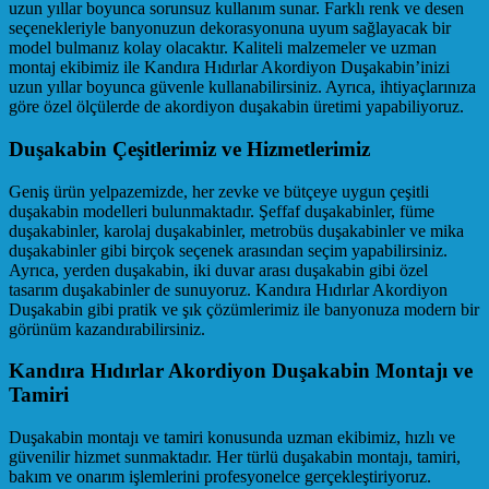
uzun yıllar boyunca sorunsuz kullanım sunar. Farklı renk ve desen
seçenekleriyle banyonuzun dekorasyonuna uyum sağlayacak bir
model bulmanız kolay olacaktır. Kaliteli malzemeler ve uzman
montaj ekibimiz ile Kandıra Hıdırlar Akordiyon Duşakabin’inizi
uzun yıllar boyunca güvenle kullanabilirsiniz. Ayrıca, ihtiyaçlarınıza
göre özel ölçülerde de akordiyon duşakabin üretimi yapabiliyoruz.
Duşakabin Çeşitlerimiz ve Hizmetlerimiz
Geniş ürün yelpazemizde, her zevke ve bütçeye uygun çeşitli
duşakabin modelleri bulunmaktadır. Şeffaf duşakabinler, füme
duşakabinler, karolaj duşakabinler, metrobüs duşakabinler ve mika
duşakabinler gibi birçok seçenek arasından seçim yapabilirsiniz.
Ayrıca, yerden duşakabin, iki duvar arası duşakabin gibi özel
tasarım duşakabinler de sunuyoruz. Kandıra Hıdırlar Akordiyon
Duşakabin gibi pratik ve şık çözümlerimiz ile banyonuza modern bir
görünüm kazandırabilirsiniz.
Kandıra Hıdırlar Akordiyon Duşakabin Montajı ve
Tamiri
Duşakabin montajı ve tamiri konusunda uzman ekibimiz, hızlı ve
güvenilir hizmet sunmaktadır. Her türlü duşakabin montajı, tamiri,
bakım ve onarım işlemlerini profesyonelce gerçekleştiriyoruz.