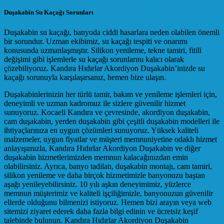
Duşakabin Su Kaçağı Sorunları
Duşakabin su kaçağı, banyoda ciddi hasarlara neden olabilen önemli
bir sorundur. Uzman ekibimiz, su kaçağı tespiti ve onarımı
konusunda uzmanlaşmıştır. Silikon yenileme, tekne tamiri, fitili
değişimi gibi işlemlerle su kaçağı sorunlarını kalıcı olarak
çözebiliyoruz. Kandıra Hıdırlar Akordiyon Duşakabin’inizde su
kaçağı sorunuyla karşılaşırsanız, hemen bize ulaşın.
Duşakabinlerinizin her türlü tamir, bakım ve yenileme işlemleri için,
deneyimli ve uzman kadromuz ile sizlere güvenilir hizmet
sunuyoruz. Kocaeli Kandıra ve çevresinde, akordiyon duşakabin,
cam duşakabin, yerden duşakabin gibi çeşitli duşakabin modelleri ile
ihtiyaçlarınıza en uygun çözümleri sunuyoruz. Yüksek kaliteli
malzemeler, uygun fiyatlar ve müşteri memnuniyetine odaklı hizmet
anlayışımızla, Kandıra Hıdırlar Akordiyon Duşakabin ve diğer
duşakabin hizmetlerimizden memnun kalacağınızdan emin
olabilirsiniz. Ayrıca, banyo tadilatı, duşakabin montajı, cam tamiri,
silikon yenileme ve daha birçok hizmetimizle banyonuzu baştan
aşağı yenileyebilirsiniz. 10 yılı aşkın deneyimimiz, yüzlerce
memnun müşterimiz ve kaliteli işçiliğimizle, banyonuzun güvenilir
ellerde olduğunu bilmenizi istiyoruz. Hemen bizi arayın veya web
sitemizi ziyaret ederek daha fazla bilgi edinin ve ücretsiz keşif
talebinde bulunun. Kandıra Hıdırlar Akordiyon Duşakabin