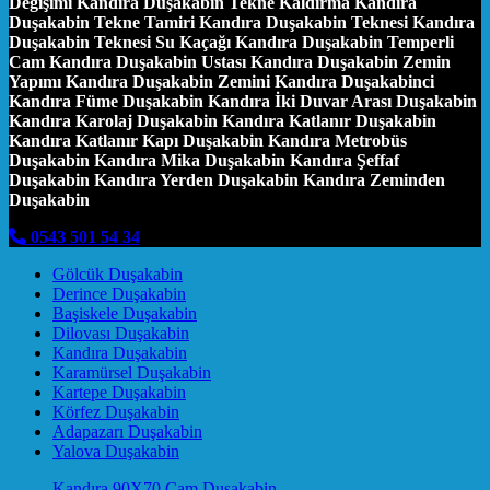
Değişimi Kandıra Duşakabin Tekne Kaldırma Kandıra
Duşakabin Tekne Tamiri Kandıra Duşakabin Teknesi Kandıra
Duşakabin Teknesi Su Kaçağı Kandıra Duşakabin Temperli
Cam Kandıra Duşakabin Ustası Kandıra Duşakabin Zemin
Yapımı Kandıra Duşakabin Zemini Kandıra Duşakabinci
Kandıra Füme Duşakabin Kandıra İki Duvar Arası Duşakabin
Kandıra Karolaj Duşakabin Kandıra Katlanır Duşakabin
Kandıra Katlanır Kapı Duşakabin Kandıra Metrobüs
Duşakabin Kandıra Mika Duşakabin Kandıra Şeffaf
Duşakabin Kandıra Yerden Duşakabin Kandıra Zeminden
Duşakabin
0543 501 54 34
Gölcük Duşakabin
Derince Duşakabin
Başiskele Duşakabin
Dilovası Duşakabin
Kandıra Duşakabin
Karamürsel Duşakabin
Kartepe Duşakabin
Körfez Duşakabin
Adapazarı Duşakabin
Yalova Duşakabin
Kandıra 90X70 Cam Duşakabin