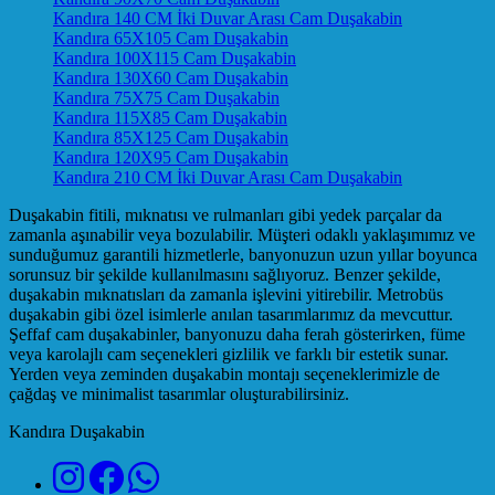
Kandıra 140 CM İki Duvar Arası Cam Duşakabin
Kandıra 65X105 Cam Duşakabin
Kandıra 100X115 Cam Duşakabin
Kandıra 130X60 Cam Duşakabin
Kandıra 75X75 Cam Duşakabin
Kandıra 115X85 Cam Duşakabin
Kandıra 85X125 Cam Duşakabin
Kandıra 120X95 Cam Duşakabin
Kandıra 210 CM İki Duvar Arası Cam Duşakabin
Duşakabin fitili, mıknatısı ve rulmanları gibi yedek parçalar da
zamanla aşınabilir veya bozulabilir. Müşteri odaklı yaklaşımımız ve
sunduğumuz garantili hizmetlerle, banyonuzun uzun yıllar boyunca
sorunsuz bir şekilde kullanılmasını sağlıyoruz. Benzer şekilde,
duşakabin mıknatısları da zamanla işlevini yitirebilir. Metrobüs
duşakabin gibi özel isimlerle anılan tasarımlarımız da mevcuttur.
Şeffaf cam duşakabinler, banyonuzu daha ferah gösterirken, füme
veya karolajlı cam seçenekleri gizlilik ve farklı bir estetik sunar.
Yerden veya zeminden duşakabin montajı seçeneklerimizle de
çağdaş ve minimalist tasarımlar oluşturabilirsiniz.
Kandıra Duşakabin