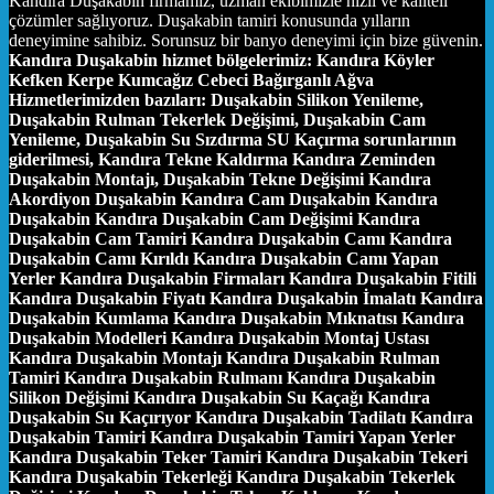
Kandıra Duşakabin firmamız, uzman ekibimizle hızlı ve kaliteli
çözümler sağlıyoruz. Duşakabin tamiri konusunda yılların
deneyimine sahibiz. Sorunsuz bir banyo deneyimi için bize güvenin.
Kandıra Duşakabin hizmet bölgelerimiz:
Kandıra Köyler
Kefken Kerpe Kumcağız Cebeci Bağırganlı Ağva
Hizmetlerimizden bazıları:
Duşakabin Silikon Yenileme,
Duşakabin Rulman Tekerlek Değişimi, Duşakabin Cam
Yenileme, Duşakabin Su Sızdırma SU Kaçırma sorunlarının
giderilmesi, Kandıra Tekne Kaldırma Kandıra Zeminden
Duşakabin Montajı, Duşakabin Tekne Değişimi Kandıra
Akordiyon Duşakabin Kandıra Cam Duşakabin Kandıra
Duşakabin Kandıra Duşakabin Cam Değişimi Kandıra
Duşakabin Cam Tamiri Kandıra Duşakabin Camı Kandıra
Duşakabin Camı Kırıldı Kandıra Duşakabin Camı Yapan
Yerler Kandıra Duşakabin Firmaları Kandıra Duşakabin Fitili
Kandıra Duşakabin Fiyatı Kandıra Duşakabin İmalatı Kandıra
Duşakabin Kumlama Kandıra Duşakabin Mıknatısı Kandıra
Duşakabin Modelleri Kandıra Duşakabin Montaj Ustası
Kandıra Duşakabin Montajı Kandıra Duşakabin Rulman
Tamiri Kandıra Duşakabin Rulmanı Kandıra Duşakabin
Silikon Değişimi Kandıra Duşakabin Su Kaçağı Kandıra
Duşakabin Su Kaçırıyor Kandıra Duşakabin Tadilatı Kandıra
Duşakabin Tamiri Kandıra Duşakabin Tamiri Yapan Yerler
Kandıra Duşakabin Teker Tamiri Kandıra Duşakabin Tekeri
Kandıra Duşakabin Tekerleği Kandıra Duşakabin Tekerlek