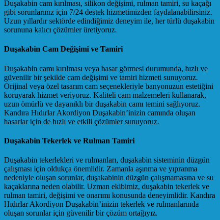
Duşakabin cam kırılması, silikon değişimi, rulman tamiri, su kaçağı
gibi sorunlarınız için 7/24 destek hizmetimizden faydalanabilirsiniz.
Uzun yıllardır sektörde edindiğimiz deneyim ile, her türlü duşakabin
sorununa kalıcı çözümler üretiyoruz.
Duşakabin Cam Değişimi ve Tamiri
Duşakabin camı kırılması veya hasar görmesi durumunda, hızlı ve
güvenilir bir şekilde cam değişimi ve tamiri hizmeti sunuyoruz.
Orijinal veya özel tasarım cam seçenekleriyle banyonuzun estetiğini
koruyarak hizmet veriyoruz. Kaliteli cam malzemeleri kullanarak,
uzun ömürlü ve dayanıklı bir duşakabin camı temini sağlıyoruz.
Kandıra Hıdırlar Akordiyon Duşakabin’inizin camında oluşan
hasarlar için de hızlı ve etkili çözümler sunuyoruz.
Duşakabin Tekerlek ve Rulman Tamiri
Duşakabin tekerlekleri ve rulmanları, duşakabin sisteminin düzgün
çalışması için oldukça önemlidir. Zamanla aşınma ve yıpranma
nedeniyle oluşan sorunlar, duşakabinin düzgün çalışmamasına ve su
kaçaklarına neden olabilir. Uzman ekibimiz, duşakabin tekerlek ve
rulman tamiri, değişimi ve onarımı konusunda deneyimlidir. Kandıra
Hıdırlar Akordiyon Duşakabin’inizin tekerlek ve rulmanlarında
oluşan sorunlar için güvenilir bir çözüm ortağıyız.