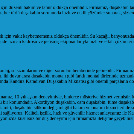
ı için düzenli bakım ve tamir oldukça önemlidir. Firmamız, duşakabin ta
 her türlü duşakabin sorununda hızlı ve etkili çözümler sunarak, sizler
k için vakit kaybetmemeniz oldukça önemlidir. Su kaçağı, banyonuzda kü
sinde uzman kadrosu ve gelişmiş ekipmanlarıyla hızlı ve etkili çözümler
ntaj, su sızıntılarını ve diğer sorunları beraberinde getirebilir. Firma
ı, iki duvar arası duşakabin montajı gibi farklı montaj türlerinde uzm
nasında Kandıra Karadivan Duşakabin Mıknatısı gibi önemli parçaların 
amız, 10 yılı aşkın deneyimiyle, binlerce müşteriye hizmet vermiştir. 
cü bir konumdadır. Akordiyon duşakabin, cam duşakabin, füme duşakabi
amiri, duşakabin silikon değişimi gibi bakım ve onarım hizmetleri de s
lıyoruz. Kaliteli işçilik, hızlı ve güvenilir hizmet anlayışımız ile 
anyonuzda kusursuz bir duş deneyimi için firmamızla iletişime geçebilirsi