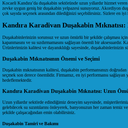
Kocaeli Kandıra’da duşakabin sektöründe uzun yıllardır hizmet veren 
zevke uygun geniş bir duşakabin yelpazesi sunuyoruz. Akordiyon duşa
çok sayıda seçenek arasından dilediğinizi seçebilirsiniz. Sizlere en iyi
Kandıra Karadivan Duşakabin Mıknatısı:
Duşakabinlerinizin sorunsuz ve uzun ömürlü bir şekilde çalışması iç
kapanmasını ve su sızdırmamasını sağlayan önemli bir aksesuardır. Kal
Ürünlerimizin kalitesi ve dayanıklılığı sayesinde, duşakabinlerinizin sü
Duşakabin Mıknatısının Önemi ve Seçimi
Duşakabin mıknatısının kalitesi, duşakabin performansınızı doğrudan et
seçmek son derece önemlidir. Firmamız, en iyi performansı sağlayan 
hedeflemektedir.
Kandıra Karadivan Duşakabin Mıknatısı: Uzun Öm
Uzun yıllardır sektörde edindiğimiz deneyim sayesinde, müşterilerimi
gelebilecek su sızıntılarını önleyerek, banyonuzun her zaman temiz v
şekilde çalışacağından emin olabilirsiniz.
Duşakabin Tamiri ve Bakımı