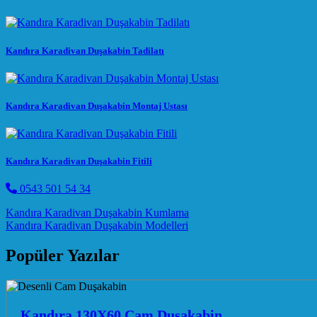
Kandıra Karadivan Duşakabin Tadilatı
Kandıra Karadivan Duşakabin Montaj Ustası
Kandıra Karadivan Duşakabin Fitili
0543 501 54 34
Post navigation
Kandıra Karadivan Duşakabin Kumlama
Kandıra Karadivan Duşakabin Modelleri
Popüler Yazılar
Kandıra 130X60 Cam Duşakabin