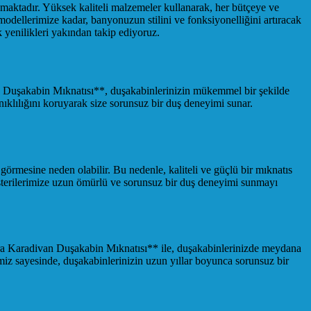
maktadır. Yüksek kaliteli malzemeler kullanarak, her bütçeye ve
ellerimize kadar, banyonuzun stilini ve fonksiyonelliğini artıracak
k yenilikleri yakından takip ediyoruz.
an Duşakabin Mıknatısı**, duşakabinlerinizin mükemmel bir şekilde
ıklılığını koruyarak size sorunsuz bir duş deneyimi sunar.
görmesine neden olabilir. Bu nedenle, kaliteli ve güçlü bir mıknatıs
şterilerimize uzun ömürlü ve sorunsuz bir duş deneyimi sunmayı
dıra Karadivan Duşakabin Mıknatısı** ile, duşakabinlerinizde meydana
miz sayesinde, duşakabinlerinizin uzun yıllar boyunca sorunsuz bir