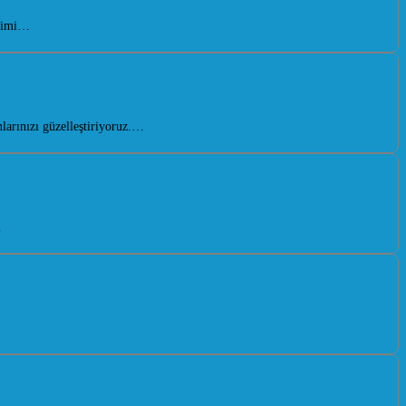
işimi…
larınızı güzelleştiriyoruz.…
…