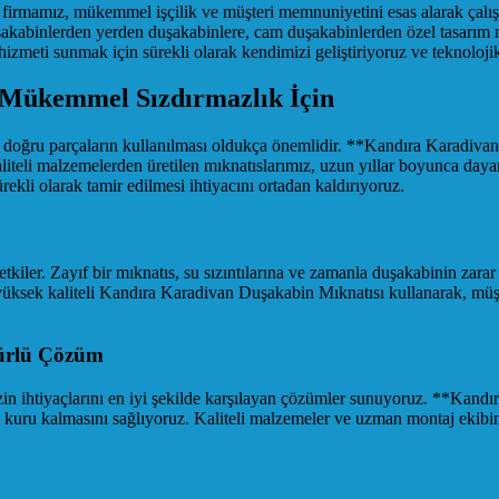
firmamız, mükemmel işçilik ve müşteri memnuniyetini esas alarak çalış
kabinlerden yerden duşakabinlere, cam duşakabinlerden özel tasarım mod
 hizmeti sunmak için sürekli olarak kendimizi geliştiriyoruz ve teknoloji
 Mükemmel Sızdırmazlık İçin
in doğru parçaların kullanılması oldukça önemlidir. **Kandıra Karadiv
iteli malzemelerden üretilen mıknatıslarımız, uzun yıllar boyunca dayan
rekli olarak tamir edilmesi ihtiyacını ortadan kaldırıyoruz.
kiler. Zayıf bir mıknatıs, su sızıntılarına ve zamanla duşakabinin zarar 
yüksek kaliteli Kandıra Karadivan Duşakabin Mıknatısı kullanarak, mü
ürlü Çözüm
zin ihtiyaçlarını en iyi şekilde karşılayan çözümler sunuyoruz. **Kan
e kuru kalmasını sağlıyoruz. Kaliteli malzemeler ve uzman montaj ekibi