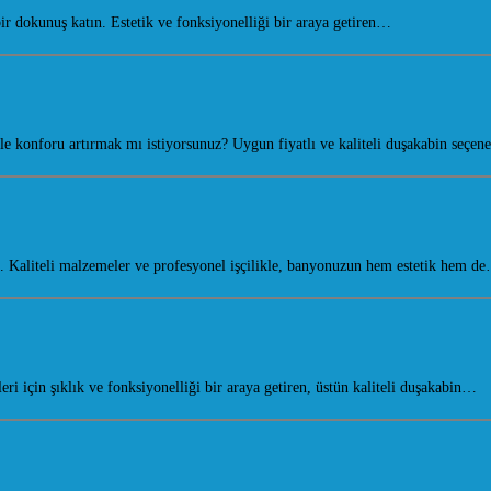
dokunuş katın. Estetik ve fonksiyonelliği bir araya getiren…
 konforu artırmak mı istiyorsunuz? Uygun fiyatlı ve kaliteli duşakabin seçen
Kaliteli malzemeler ve profesyonel işçilikle, banyonuzun hem estetik hem d
i için şıklık ve fonksiyonelliği bir araya getiren, üstün kaliteli duşakabin…