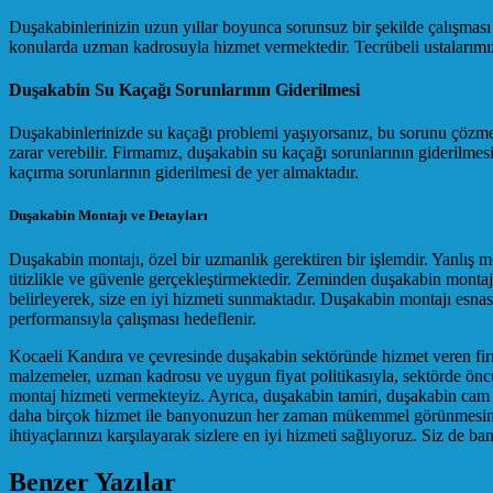
Duşakabinlerinizin uzun yıllar boyunca sorunsuz bir şekilde çalışmas
konularda uzman kadrosuyla hizmet vermektedir. Tecrübeli ustalarımız,
Duşakabin Su Kaçağı Sorunlarının Giderilmesi
Duşakabinlerinizde su kaçağı problemi yaşıyorsanız, bu sorunu çözme
zarar verebilir. Firmamız, duşakabin su kaçağı sorunlarının giderilme
kaçırma sorunlarının giderilmesi de yer almaktadır.
Duşakabin Montajı ve Detayları
Duşakabin montajı, özel bir uzmanlık gerektiren bir işlemdir. Yanlış mo
titizlikle ve güvenle gerçekleştirmektedir. Zeminden duşakabin montaj
belirleyerek, size en iyi hizmeti sunmaktadır. Duşakabin montajı es
performansıyla çalışması hedeflenir.
Kocaeli Kandıra ve çevresinde duşakabin sektöründe hizmet veren firm
malzemeler, uzman kadrosu ve uygun fiyat politikasıyla, sektörde ön
montaj hizmeti vermekteyiz. Ayrıca, duşakabin tamiri, duşakabin cam t
daha birçok hizmet ile banyonuzun her zaman mükemmel görünmesini sağ
ihtiyaçlarınızı karşılayarak sizlere en iyi hizmeti sağlıyoruz. Siz de b
Benzer Yazılar