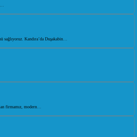
sı…
ünü sağlıyoruz. Kandıra’da Duşakabin…
r alan firmamız, modern…