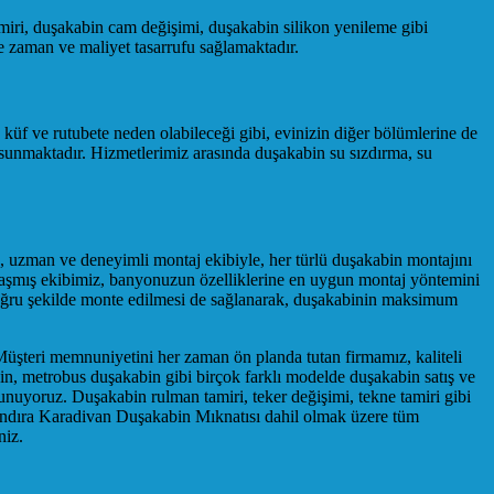
miri, duşakabin cam değişimi, duşakabin silikon yenileme gibi
e zaman ve maliyet tasarrufu sağlamaktadır.
f ve rutubete neden olabileceği gibi, evinizin diğer bölümlerine de
 sunmaktadır. Hizmetlerimiz arasında duşakabin su sızdırma, su
mız, uzman ve deneyimli montaj ekibiyle, her türlü duşakabin montajını
anlaşmış ekibimiz, banyonuzun özelliklerine en uygun montaj yöntemini
doğru şekilde monte edilmesi de sağlanarak, duşakabinin maksimum
Müşteri memnuniyetini her zaman ön planda tutan firmamız, kaliteli
n, metrobus duşakabin gibi birçok farklı modelde duşakabin satış ve
unuyoruz. Duşakabin rulman tamiri, teker değişimi, tekne tamiri gibi
Kandıra Karadivan Duşakabin Mıknatısı dahil olmak üzere tüm
niz.