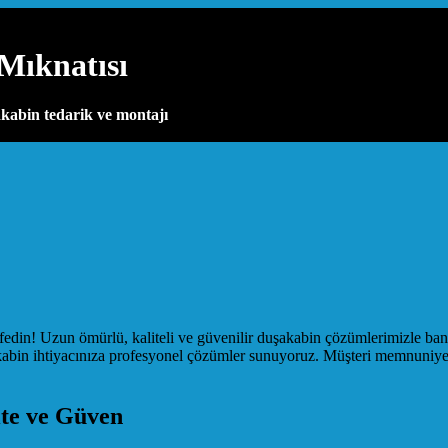
Mıknatısı
kabin tedarik ve montajı
fedin! Uzun ömürlü, kaliteli ve güvenilir duşakabin çözümlerimizle ba
abin ihtiyacınıza profesyonel çözümler sunuyoruz. Müşteri memnuniyetin
te ve Güven