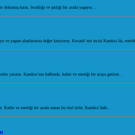
dokunuş katın, ferahlığı ve şıklığı bir arada yaşayın.…
ve yaşam alanlarınıza değer katıyoruz. Kocaeli’nin incisi Kandıra’da, esteti
r yaratın. Kandıra’nın kalbinde, kalite ve estetiği bir araya getiren…
Kalite ve estetiği bir arada sunan bu özel ürün, Kandıra’daki…
in