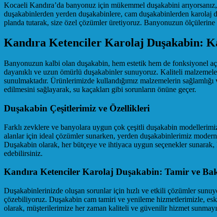
Kocaeli Kandıra’da banyonuz için mükemmel duşakabini arıyorsanız, d
duşakabinlerden yerden duşakabinlere, cam duşakabinlerden karolaj d
planda tutarak, size özel çözümler üretiyoruz. Banyonuzun ölçülerin
Kandıra Ketenciler Karolaj Duşakabin: Ka
Banyonuzun kalbi olan duşakabin, hem estetik hem de fonksiyonel açı
dayanıklı ve uzun ömürlü duşakabinler sunuyoruz. Kaliteli malzemeler ku
sunulmaktadır. Ürünlerimizde kullandığımız malzemelerin sağlamlığı v
edilmesini sağlayarak, su kaçakları gibi sorunların önüne geçer.
Duşakabin Çeşitlerimiz ve Özellikleri
Farklı zevklere ve banyolara uygun çok çeşitli duşakabin modellerimiz
alanlar için ideal çözümler sunarken, yerden duşakabinlerimiz modern v
Duşakabin olarak, her bütçeye ve ihtiyaca uygun seçenekler sunarak, 
edebilirsiniz.
Kandıra Ketenciler Karolaj Duşakabin: Tamir ve Bak
Duşakabinlerinizde oluşan sorunlar için hızlı ve etkili çözümler sunuy
çözebiliyoruz. Duşakabin cam tamiri ve yenileme hizmetlerimizle, es
olarak, müşterilerimize her zaman kaliteli ve güvenilir hizmet sunmayı