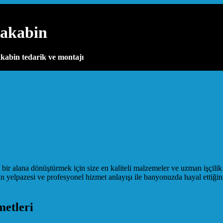
şakabin
kabin tedarik ve montajı
bir alana dönüştürmek için size en kaliteli malzemeler ve uzman işçil
ün yelpazesi ve profesyonel hizmet anlayışı ile banyonuzda hayal ettiğ
metleri