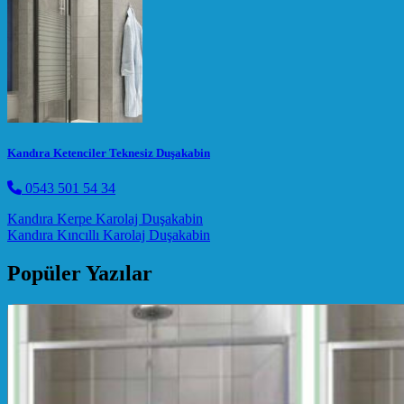
Kandıra Ketenciler Teknesiz Duşakabin
0543 501 54 34
Post navigation
Kandıra Kerpe Karolaj Duşakabin
Kandıra Kıncıllı Karolaj Duşakabin
Popüler Yazılar