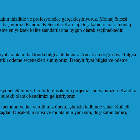
nı titizlikle ve profesyonelce gerçekleştiriyoruz. Montaj öncesi
aya başlıyoruz. Kandıra Ketenciler Karolaj Duşakabin olarak, montaj
eme en yüksek kalite standartlarına uygun olarak seçilmektedir.
at aralıkları hakkında bilgi alabilirsiniz. Ancak en doğru fiyat bilgisi
arklı ödeme seçenekleri sunuyoruz. Detaylı fiyat bilgisi ve ödeme
fesyonel ekibimiz, her türlü duşakabin projeniz için yanınızda. Kandıra
ürekli olarak kendimizi geliştiriyoruz.
i memnuniyetine verdiğimiz önem, işimizin kalbinde yatar. Kaliteli
ağlar. Duşakabin satışı ve montajının yanı sıra, duşakabin tamiri,