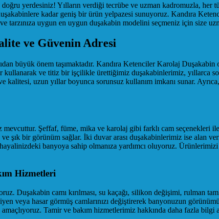
oğru yerdesiniz! Yılların verdiği tecrübe ve uzman kadromuzla, her tür
uşakabinlere kadar geniş bir ürün yelpazesi sunuyoruz. Kandıra Keten
e ve tarzınıza uygun en uygun duşakabin modelini seçmeniz için size u
lite ve Güvenin Adresi
dan büyük önem taşımaktadır. Kandıra Ketenciler Karolaj Duşakabin ol
llanarak ve titiz bir işçilikle ürettiğimiz duşakabinlerimiz, yıllarca sor
e kalitesi, uzun yıllar boyunca sorunsuz kullanım imkanı sunar. Ayrıca
 mevcuttur. Şeffaf, füme, mika ve karolaj gibi farklı cam seçenekleri il
e şık bir görünüm sağlar. İki duvar arası duşakabinlerimiz ise alan veri
hayalinizdeki banyoya sahip olmanıza yardımcı oluyoruz. Ürünlerimizi y
ım Hizmetleri
oruz. Duşakabin camı kırılması, su kaçağı, silikon değişimi, rulman tam
kiyen veya hasar görmüş camlarınızı değiştirerek banyonuzun görünümü
 amaçlıyoruz. Tamir ve bakım hizmetlerimiz hakkında daha fazla bilgi al