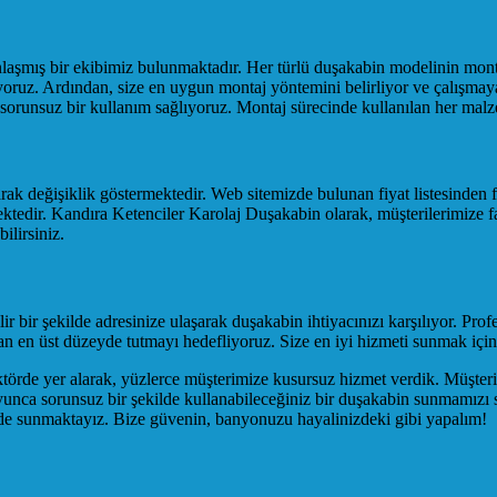
şmış bir ekibimiz bulunmaktadır. Her türlü duşakabin modelinin montajı
eliyoruz. Ardından, size en uygun montaj yöntemini belirliyor ve çalışm
e sorunsuz bir kullanım sağlıyoruz. Montaj sürecinde kullanılan her malz
ak değişiklik göstermektedir. Web sitemizde bulunan fiyat listesinden fiy
mektedir. Kandıra Ketenciler Karolaj Duşakabin olarak, müşterilerimize f
ilirsiniz.
r bir şekilde adresinize ulaşarak duşakabin ihtiyacınızı karşılıyor. Pro
en üst düzeyde tutmayı hedefliyoruz. Size en iyi hizmeti sunmak için s
ktörde yer alarak, yüzlerce müşterimize kusursuz hizmet verdik. Müşter
yunca sorunsuz bir şekilde kullanabileceğiniz bir duşakabin sunmamızı s
 de sunmaktayız. Bize güvenin, banyonuzu hayalinizdeki gibi yapalım!