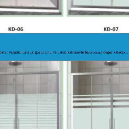
fer yaratın. Estetik görünümü ve üstün kalitesiyle banyonuza değer katacak