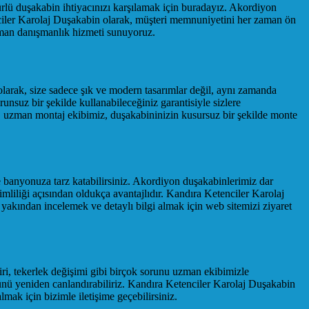
lü duşakabin ihtiyacınızı karşılamak için buradayız. Akordiyon
ciler Karolaj Duşakabin olarak, müşteri memnuniyetini her zaman ön
zman danışmanlık hizmeti sunuyoruz.
arak, size sadece şık ve modern tasarımlar değil, aynı zamanda
unsuz bir şekilde kullanabileceğiniz garantisiyle sizlere
, uzman montaj ekibimiz, duşakabininizin kusursuz bir şekilde monte
e banyonuza tarz katabilirsiniz. Akordiyon duşakabinlerimiz dar
mliliği açısından oldukça avantajlıdır. Kandıra Ketenciler Karolaj
akından incelemek ve detaylı bilgi almak için web sitemizi ziyaret
iri, tekerlek değişimi gibi birçok sorunu uzman ekibimizle
nü yeniden canlandırabiliriz. Kandıra Ketenciler Karolaj Duşakabin
mak için bizimle iletişime geçebilirsiniz.