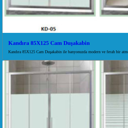
Kandıra 85X125 Cam Duşakabin
Kandıra 85X125 Cam Duşakabin ile banyonuzda modern ve ferah bir atmos