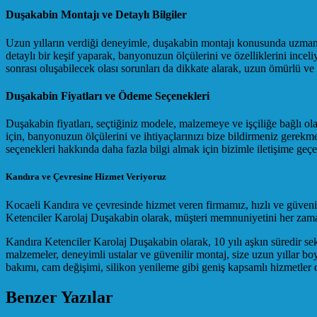
Duşakabin Montajı ve Detaylı Bilgiler
Uzun yılların verdiği deneyimle, duşakabin montajı konusunda uzmanla
detaylı bir keşif yaparak, banyonuzun ölçülerini ve özelliklerini inc
sonrası oluşabilecek olası sorunları da dikkate alarak, uzun ömürlü v
Duşakabin Fiyatları ve Ödeme Seçenekleri
Duşakabin fiyatları, seçtiğiniz modele, malzemeye ve işçiliğe bağlı olar
için, banyonuzun ölçülerini ve ihtiyaçlarınızı bize bildirmeniz gerek
seçenekleri hakkında daha fazla bilgi almak için bizimle iletişime geçeb
Kandıra ve Çevresine Hizmet Veriyoruz
Kocaeli Kandıra ve çevresinde hizmet veren firmamız, hızlı ve güvenili
Ketenciler Karolaj Duşakabin olarak, müşteri memnuniyetini her zaman 
Kandıra Ketenciler Karolaj Duşakabin olarak, 10 yılı aşkın süredir se
malzemeler, deneyimli ustalar ve güvenilir montaj, size uzun yıllar bo
bakımı, cam değişimi, silikon yenileme gibi geniş kapsamlı hizmetler
Benzer Yazılar