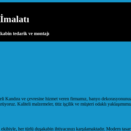
İmalatı
kabin tedarik ve montajı
Kandıra ve çevresine hizmet veren firmamız, banyo dekorasyonunuzda şı
oruz. Kaliteli malzemeler, titiz işçilik ve müşteri odaklı yaklaşımımı
kibiyle, her türlü duşakabin ihtiyacınızı karşılamaktadır. Modern tas