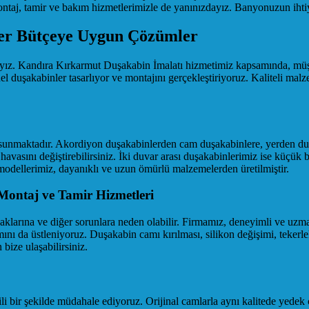
 montaj, tamir ve bakım hizmetlerimizle de yanınızdayız. Banyonuzun iht
er Bütçeye Uygun Çözümler
tağıyız. Kandıra Kırkarmut Duşakabin İmalatı hizmetimiz kapsamında, müşt
el duşakabinler tasarlıyor ve montajını gerçekleştiriyoruz. Kaliteli ma
 sunmaktadır. Akordiyon duşakabinlerden cam duşakabinlere, yerden d
asını değiştirebilirsiniz. İki duvar arası duşakabinlerimiz ise küçük b
modellerimiz, dayanıklı ve uzun ömürlü malzemelerden üretilmiştir.
Montaj ve Tamir Hizmetleri
açaklarına ve diğer sorunlara neden olabilir. Firmamız, deneyimli ve uz
ını da üstleniyoruz. Duşakabin camı kırılması, silikon değişimi, tekerle
bize ulaşabilirsiniz.
i bir şekilde müdahale ediyoruz. Orijinal camlarla aynı kalitede yedek