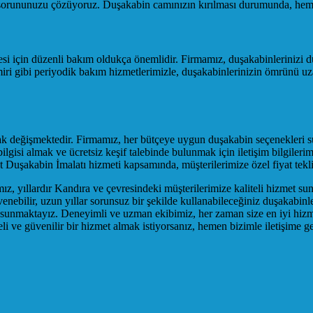
sorununuzu çözüyoruz. Duşakabin camınızın kırılması durumunda, hemen 
si için düzenli bakım oldukça önemlidir. Firmamız, duşakabinlerinizi dü
amiri gibi periyodik bakım hizmetlerimizle, duşakabinlerinizin ömrünü uza
arak değişmektedir. Firmamız, her bütçeye uygun duşakabin seçenekleri 
ilgisi almak ve ücretsiz keşif talebinde bulunmak için iletişim bilgileri
Duşakabin İmalatı hizmeti kapsamında, müşterilerimize özel fiyat teklif
yıllardır Kandıra ve çevresindeki müşterilerimize kaliteli hizmet sun
nebilir, uzun yıllar sorunsuz bir şekilde kullanabileceğiniz duşakabinlere
 de sunmaktayız. Deneyimli ve uzman ekibimiz, her zaman size en iyi hi
i ve güvenilir bir hizmet almak istiyorsanız, hemen bizimle iletişime g