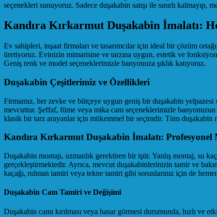
seçenekleri sunuyoruz. Sadece duşakabin satışı ile sınırlı kalmayıp,
Kandıra Kırkarmut Duşakabin İmalatı: H
Ev sahipleri, inşaat firmaları ve tasarımcılar için ideal bir çözüm or
üretiyoruz. Evinizin mimarisine ve tarzına uygun, estetik ve fonksiyon
Geniş renk ve model seçeneklerimizle banyonuza şıklık katıyoruz.
Duşakabin Çeşitlerimiz ve Özellikleri
Firmamız, her zevke ve bütçeye uygun geniş bir duşakabin yelpazesi
mevcuttur. Şeffaf, füme veya mika cam seçeneklerimizle banyonuzun hav
klasik bir tarz arayanlar için mükemmel bir seçimdir. Tüm duşakabin 
Kandıra Kırkarmut Duşakabin İmalatı: Profesyonel 
Duşakabin montajı, uzmanlık gerektiren bir iştir. Yanlış montaj, su k
gerçekleştirmektedir. Ayrıca, mevcut duşakabinlerinizin tamir ve bakım
kaçağı, rulman tamiri veya tekne tamiri gibi sorunlarınız için de hemen 
Duşakabin Cam Tamiri ve Değişimi
Duşakabin camı kırılması veya hasar görmesi durumunda, hızlı ve etkil