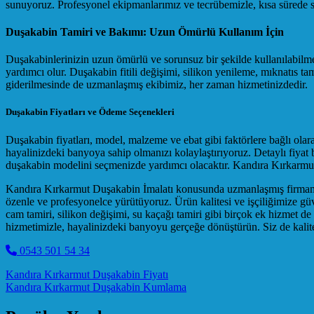
sunuyoruz. Profesyonel ekipmanlarımız ve tecrübemizle, kısa sürede 
Duşakabin Tamiri ve Bakımı: Uzun Ömürlü Kullanım İçin
Duşakabinlerinizin uzun ömürlü ve sorunsuz bir şekilde kullanılabilme
yardımcı olur. Duşakabin fitili değişimi, silikon yenileme, mıknatıs t
giderilmesinde de uzmanlaşmış ekibimiz, her zaman hizmetinizdedir.
Duşakabin Fiyatları ve Ödeme Seçenekleri
Duşakabin fiyatları, model, malzeme ve ebat gibi faktörlere bağlı ol
hayalinizdeki banyoya sahip olmanızı kolaylaştırıyoruz. Detaylı fiyat b
duşakabin modelini seçmenizde yardımcı olacaktır. Kandıra Kırkarmut 
Kandıra Kırkarmut Duşakabin İmalatı konusunda uzmanlaşmış firmamız, 
özenle ve profesyonelce yürütüyoruz. Ürün kalitesi ve işçiliğimize güve
cam tamiri, silikon değişimi, su kaçağı tamiri gibi birçok ek hizmet
hizmetimizle, hayalinizdeki banyoyu gerçeğe dönüştürün. Siz de kalitel
0543 501 54 34
Post navigation
Kandıra Kırkarmut Duşakabin Fiyatı
Kandıra Kırkarmut Duşakabin Kumlama