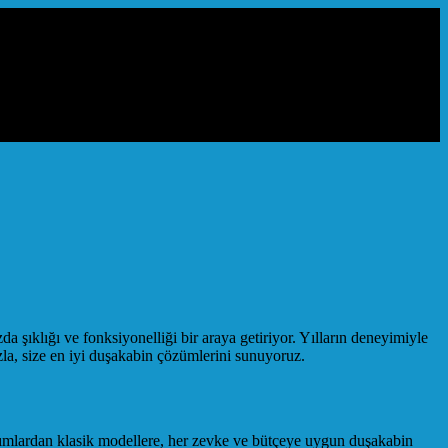
klığı ve fonksiyonelliği bir araya getiriyor. Yılların deneyimiyle
zla, size en iyi duşakabin çözümlerini sunuyoruz.
arımlardan klasik modellere, her zevke ve bütçeye uygun duşakabin