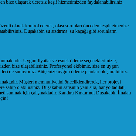
bize ulaşarak ücretsiz keşif hizmetimizden faydalanabilirsiniz.
zenli olarak kontrol ederek, olası sorunları önceden tespit etmenize
tabilirsiniz. Duşakabin su sızdırma, su kaçağı gibi sorunların
sunmaktadır. Uygun fiyatlar ve esnek ödeme seçeneklerimizle,
mizden bize ulaşabilirsiniz. Profesyonel ekibimiz, size en uygun
leri de sunuyoruz. Bütçenize uygun ödeme planları oluşturabiliriz.
maktadır. Müşteri memnuniyetini önceliklendirerek, her projeyi
 sahip olabilirsiniz. Duşakabin satışının yanı sıra, banyo tadilatı,
zmeti sunmak için çalışmaktadır. Kandıra Kırkarmut Duşakabin İmalatı
eçin!