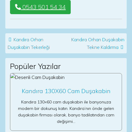
0543 501 54 34
Post navigation
Kandıra Orhan
Kandıra Orhan Duşakabin
Duşakabin Tekerleği
Tekne Kaldırma
Popüler Yazılar
Kandıra 130X60 Cam Duşakabin
Kandıra 130×60 cam duşakabin ile banyonuza
modern bir dokunuş katın. Kandıra’nın önde gelen
duşakabin firması olarak, banyo tadilatından cam
değişimi…