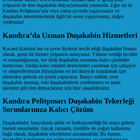
yelpazesi ile tüm duşakabin ihtiyaçlarınızda yanınızda. Eğer siz de
Kandıra Pelitpınarı’nda veya yakın çevrede yaşıyorsanız ve
duşakabin tekerleklerinizle ilgili bir sorun yaşıyorsanız, doğru
yerdesiniz!
Kandıra’da Uzman Duşakabin Hizmetleri
Kocaeli Kandıra’nın ve çevre ilçelerin tercih ettiği duşakabin firması
olarak, geniş bir hizmet yelpazesi sunuyoruz. Yılların verdiği tecrübe
ve uzmanlığımızla, her türlü duşakabin sorununa kalıcı çözümler
üretiyoruz. Akılda kalıcı müşteri deneyimleri yaratmak için çalışıyor
ve müşterilerimizin ihtiyaçlarını en üst düzeyde karşılamak için
elimizden gelenin en iyisini yapıyoruz. Banyo tadilatı, yeni
duşakabin montajı, eski duşakabinlerin yenilenmesi ve tamir
işlemleri gibi tüm ihtiyaçlarınız için bize ulaşabilirsiniz.
Kandıra Pelitpınarı Duşakabin Tekerleği
Sorunlarınıza Kalıcı Çözüm
Duşakabinler, banyolarda şıklık ve fonksiyonelliği bir araya getiren
önemli unsurlardır. Ancak zamanla, özellikle de yoğun kullanıma
bağlı olarak, duşakabin tekerlekleri arızalanabilir. Bu durum,
duşakabin kapılarının zor açılıp kapanmasına, su sızıntılarına ve