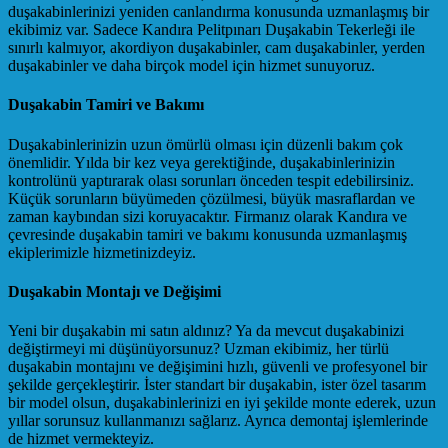
duşakabinlerinizi yeniden canlandırma konusunda uzmanlaşmış bir
ekibimiz var. Sadece Kandıra Pelitpınarı Duşakabin Tekerleği ile
sınırlı kalmıyor, akordiyon duşakabinler, cam duşakabinler, yerden
duşakabinler ve daha birçok model için hizmet sunuyoruz.
Duşakabin Tamiri ve Bakımı
Duşakabinlerinizin uzun ömürlü olması için düzenli bakım çok
önemlidir. Yılda bir kez veya gerektiğinde, duşakabinlerinizin
kontrolünü yaptırarak olası sorunları önceden tespit edebilirsiniz.
Küçük sorunların büyümeden çözülmesi, büyük masraflardan ve
zaman kaybından sizi koruyacaktır. Firmanız olarak Kandıra ve
çevresinde duşakabin tamiri ve bakımı konusunda uzmanlaşmış
ekiplerimizle hizmetinizdeyiz.
Duşakabin Montajı ve Değişimi
Yeni bir duşakabin mi satın aldınız? Ya da mevcut duşakabinizi
değiştirmeyi mi düşünüyorsunuz? Uzman ekibimiz, her türlü
duşakabin montajını ve değişimini hızlı, güvenli ve profesyonel bir
şekilde gerçekleştirir. İster standart bir duşakabin, ister özel tasarım
bir model olsun, duşakabinlerinizi en iyi şekilde monte ederek, uzun
yıllar sorunsuz kullanmanızı sağlarız. Ayrıca demontaj işlemlerinde
de hizmet vermekteyiz.