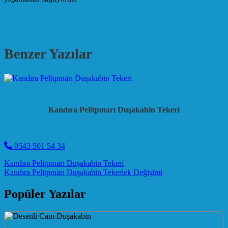
Benzer Yazılar
Kandıra Pelitpınarı Duşakabin Tekeri
0543 501 54 34
Post navigation
Kandıra Pelitpınarı Duşakabin Tekeri
Kandıra Pelitpınarı Duşakabin Tekerlek Değişimi
Popüler Yazılar