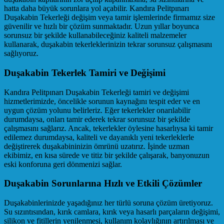
hatta daha büyük sorunlara yol açabilir. Kandıra Pelitpınarı
Duşakabin Tekerleği değişim veya tamir işlemlerinde firmamız size
güvenilir ve hızlı bir çözüm sunmaktadır. Uzun yıllar boyunca
sorunsuz bir şekilde kullanabileceğiniz kaliteli malzemeler
kullanarak, duşakabin tekerleklerinizin tekrar sorunsuz çalışmasını
sağlıyoruz.
Duşakabin Tekerlek Tamiri ve Değişimi
Kandıra Pelitpınarı Duşakabin Tekerleği tamiri ve değişimi
hizmetlerimizde, öncelikle sorunun kaynağını tespit eder ve en
uygun çözüm yolunu belirleriz. Eğer tekerlekler onarılabilir
durumdaysa, onları tamir ederek tekrar sorunsuz bir şekilde
çalışmasını sağlarız. Ancak, tekerlekler öylesine hasarlıysa ki tamir
edilemez durumdaysa, kaliteli ve dayanıklı yeni tekerleklerle
değiştirerek duşakabininizin ömrünü uzatırız. İşinde uzman
ekibimiz, en kısa sürede ve titiz bir şekilde çalışarak, banyonuzun
eski konforuna geri dönmenizi sağlar.
Duşakabin Sorunlarına Hızlı ve Etkili Çözümler
Duşakabinlerinizde yaşadığınız her türlü soruna çözüm üretiyoruz.
Su sızıntısından, kırık camlara, kırık veya hasarlı parçaların değişimi,
silikon ve fitillerin yenilenmesi, kullanım kolaylığının artırılması ve