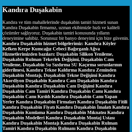
Kandıra Duşakabin
Kandıra ve tüm mahallelerinde duşakabin tamiri hizmeti sunan
Kandıra Duşakabin firmamız, uzman ekibimizle hızlı ve kaliteli
çözümler sağlıyoruz. Duşakabin tamiri konusunda yılların
deneyimine sahibiz. Sorunsuz bir banyo deneyimi için bize güvenin.
Kandıra Duşakabin hizmet bölgelerimiz:
Kandıra Köyler
Kefken Kerpe Kumcağız Cebeci Bağırganlı Ağva
Hizmetlerimizden bazıları:
Duşakabin Silikon Yenileme,
Duşakabin Rulman Tekerlek Değişimi, Duşakabin Cam
Yenileme, Duşakabin Su Sızdırma SU Kaçırma sorunlarının
giderilmesi, Kandıra Tekne Kaldırma Kandıra Zeminden
Duşakabin Montajı, Duşakabin Tekne Değişimi Kandıra
Akordiyon Duşakabin Kandıra Cam Duşakabin Kandıra
Duşakabin Kandıra Duşakabin Cam Değişimi Kandıra
Duşakabin Cam Tamiri Kandıra Duşakabin Camı Kandıra
Duşakabin Camı Kırıldı Kandıra Duşakabin Camı Yapan
Yerler Kandıra Duşakabin Firmaları Kandıra Duşakabin Fitili
Kandıra Duşakabin Fiyatı Kandıra Duşakabin İmalatı Kandıra
Duşakabin Kumlama Kandıra Duşakabin Mıknatısı Kandıra
Duşakabin Modelleri Kandıra Duşakabin Montaj Ustası
Kandıra Duşakabin Montajı Kandıra Duşakabin Rulman
Tamiri Kandıra Duşakabin Rulmanı Kandıra Duşakabin