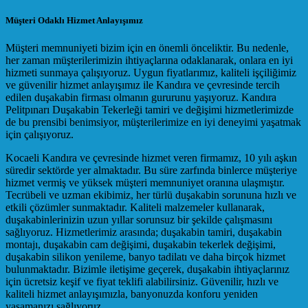
Müşteri Odaklı Hizmet Anlayışımız
Müşteri memnuniyeti bizim için en önemli önceliktir. Bu nedenle,
her zaman müşterilerimizin ihtiyaçlarına odaklanarak, onlara en iyi
hizmeti sunmaya çalışıyoruz. Uygun fiyatlarımız, kaliteli işçiliğimiz
ve güvenilir hizmet anlayışımız ile Kandıra ve çevresinde tercih
edilen duşakabin firması olmanın gururunu yaşıyoruz. Kandıra
Pelitpınarı Duşakabin Tekerleği tamiri ve değişimi hizmetlerimizde
de bu prensibi benimsiyor, müşterilerimize en iyi deneyimi yaşatmak
için çalışıyoruz.
Kocaeli Kandıra ve çevresinde hizmet veren firmamız, 10 yılı aşkın
süredir sektörde yer almaktadır. Bu süre zarfında binlerce müşteriye
hizmet vermiş ve yüksek müşteri memnuniyet oranına ulaşmıştır.
Tecrübeli ve uzman ekibimiz, her türlü duşakabin sorununa hızlı ve
etkili çözümler sunmaktadır. Kaliteli malzemeler kullanarak,
duşakabinlerinizin uzun yıllar sorunsuz bir şekilde çalışmasını
sağlıyoruz. Hizmetlerimiz arasında; duşakabin tamiri, duşakabin
montajı, duşakabin cam değişimi, duşakabin tekerlek değişimi,
duşakabin silikon yenileme, banyo tadilatı ve daha birçok hizmet
bulunmaktadır. Bizimle iletişime geçerek, duşakabin ihtiyaçlarınız
için ücretsiz keşif ve fiyat teklifi alabilirsiniz. Güvenilir, hızlı ve
kaliteli hizmet anlayışımızla, banyonuzda konforu yeniden
yaşamanızı sağlıyoruz.