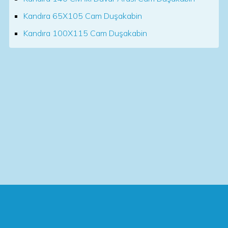
Kandıra 65X105 Cam Duşakabin
Kandıra 100X115 Cam Duşakabin
İhtiyaçlarınıza ve banyonuzun ölçülerine uygun olarak,
akordiyon duşakabinler, cam duşakabinler, yerden
duşakabinler, metrobüs duşakabinler ve daha birçok