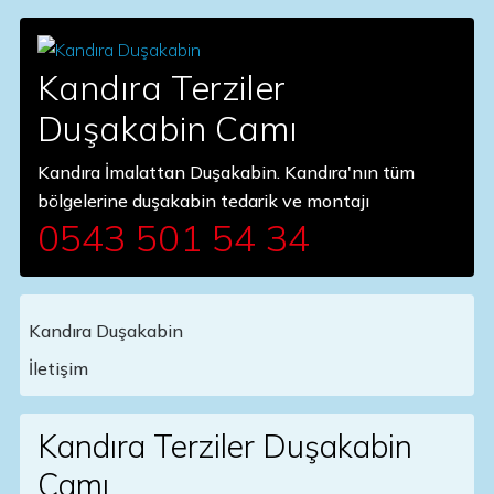
Kandıra Terziler
Duşakabin Camı
Kandıra İmalattan Duşakabin. Kandıra'nın tüm
bölgelerine duşakabin tedarik ve montajı
0543 501 54 34
Kandıra Duşakabin
Main Navigation
İletişim
Kandıra Terziler Duşakabin
Camı