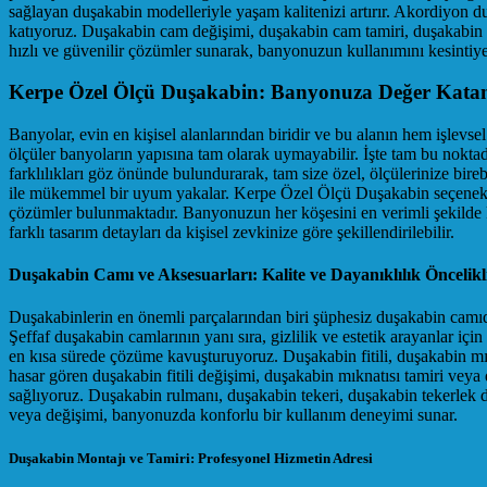
sağlayan duşakabin modelleriyle yaşam kalitenizi artırır. Akordiyon 
katıyoruz. Duşakabin cam değişimi, duşakabin cam tamiri, duşakabin 
hızlı ve güvenilir çözümler sunarak, banyonuzun kullanımını kesintiy
Kerpe Özel Ölçü Duşakabin: Banyonuza Değer Kata
Banyolar, evin en kişisel alanlarından biridir ve bu alanın hem işlevse
ölçüler banyoların yapısına tam olarak uymayabilir. İşte tam bu nokta
farklılıkları göz önünde bulundurarak, tam size özel, ölçülerinize bi
ile mükemmel bir uyum yakalar. Kerpe Özel Ölçü Duşakabin seçenekleri
çözümler bulunmaktadır. Banyonuzun her köşesini en verimli şekilde ku
farklı tasarım detayları da kişisel zevkinize göre şekillendirilebilir.
Duşakabin Camı ve Aksesuarları: Kalite ve Dayanıklılık Öncelikl
Duşakabinlerin en önemli parçalarından biri şüphesiz duşakabin camıdı
Şeffaf duşakabin camlarının yanı sıra, gizlilik ve estetik arayanlar i
en kısa sürede çözüme kavuşturuyoruz. Duşakabin fitili, duşakabin mık
hasar gören duşakabin fitili değişimi, duşakabin mıknatısı tamiri vey
sağlıyoruz. Duşakabin rulmanı, duşakabin tekeri, duşakabin tekerlek d
veya değişimi, banyonuzda konforlu bir kullanım deneyimi sunar.
Duşakabin Montajı ve Tamiri: Profesyonel Hizmetin Adresi