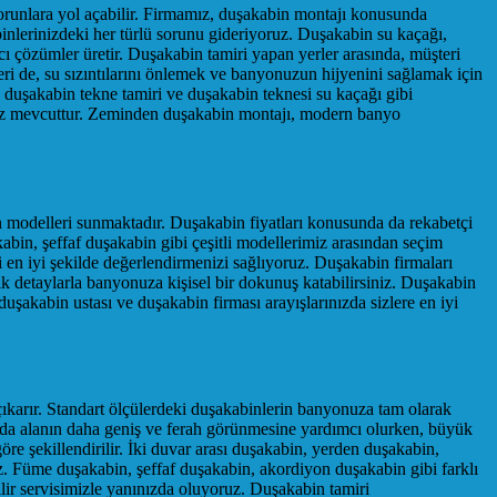
 sorunlara yol açabilir. Firmamız, duşakabin montajı konusunda
binlerinizdeki her türlü sorunu gideriyoruz. Duşakabin su kaçağı,
 çözümler üretir. Duşakabin tamiri yapan yerler arasında, müşteri
ri de, su sızıntılarını önlemek ve banyonuzun hijyenini sağlamak için
 duşakabin tekne tamiri ve duşakabin teknesi su kaçağı gibi
miz mevcuttur. Zeminden duşakabin montajı, modern banyo
 modelleri sunmaktadır. Duşakabin fiyatları konusunda da rekabetçi
in, şeffaf duşakabin gibi çeşitli modellerimiz arasından seçim
 en iyi şekilde değerlendirmenizi sağlıyoruz. Duşakabin firmaları
ik detaylarla banyonuza kişisel bir dokunuş katabilirsiniz. Duşakabin
uşakabin ustası ve duşakabin firması arayışlarınızda sizlere en iyi
arır. Standart ölçülerdeki duşakabinlerin banyonuza tam olarak
rda alanın daha geniş ve ferah görünmesine yardımcı olurken, büyük
e şekillendirilir. İki duvar arası duşakabin, yerden duşakabin,
uz. Füme duşakabin, şeffaf duşakabin, akordiyon duşakabin gibi farklı
ilir servisimizle yanınızda oluyoruz. Duşakabin tamiri