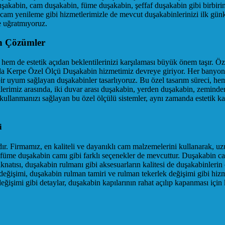
duşakabin, cam duşakabin, füme duşakabin, şeffaf duşakabin gibi birbir
cam yenileme gibi hizmetlerimizle de mevcut duşakabinlerinizi ilk gün
e uğratmıyoruz.
n Çözümler
l hem de estetik açıdan beklentilerinizi karşılaması büyük önem taşır. Öze
da Kerpe Özel Ölçü Duşakabin hizmetimiz devreye giriyor. Her banyonun 
rebir uyum sağlayan duşakabinler tasarlıyoruz. Bu özel tasarım süreci,
miz arasında, iki duvar arası duşakabin, yerden duşakabin, zeminden d
llanmanızı sağlayan bu özel ölçülü sistemler, aynı zamanda estetik kay
i
r. Firmamız, en kaliteli ve dayanıklı cam malzemelerini kullanarak, uz
çin füme duşakabin camı gibi farklı seçenekler de mevcuttur. Duşakabin c
natısı, duşakabin rulmanı gibi aksesuarların kalitesi de duşakabinleri
a değişimi, duşakabin rulman tamiri ve rulman tekerlek değişimi gibi hiz
eğişimi gibi detaylar, duşakabin kapılarının rahat açılıp kapanması içi