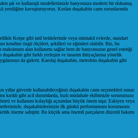
inden şık ve kullanışlı modellerimizle banyonuza modern bir dokunuş
kü yeniliğine kavuşturuyoruz. Kırılan duşakabin camı sorunlarında
llikle Kerpe gibi tatil beldelerinde veya müstakil evlerde, standart
kendine özgü ölçüleri, şekilleri ve eğimleri olabilir. Biz, bu
 hem maksimum alan kullanımı sağlar hem de banyonuzun genel estetiği
uşakabin gibi farklı yerleşim ve tasarım ihtiyaçlarına yönelik
gılarınızı da giderir. Karolaj duşakabin, metrobüs duşakabin gibi
un yıllar güvenle kullanabileceğiniz duşakabin camı seçenekleri sunar.
amı kırıldı gibi acil durumlarda, hızlı müdahale ekibimizle sorununuzu
n ömrü ve kullanım kolaylığı açısından büyük önem taşır. Eskiyen veya
metlerimizle, duşakabinlerinizin ilk günkü performansını korumasını
n kritik öneme sahiptir. Bu küçük ama önemli parçaların düzenli bakımı