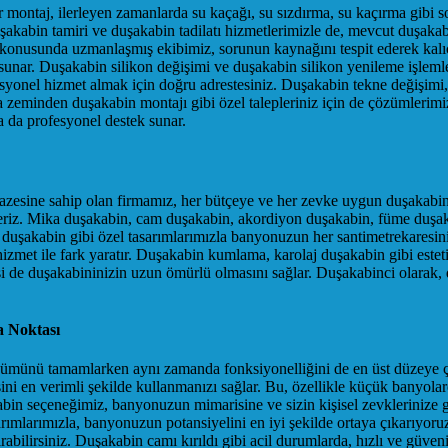
ir montaj, ilerleyen zamanlarda su kaçağı, su sızdırma, su kaçırma gibi
uşakabin tamiri ve duşakabin tadilatı hizmetlerimizle de, mevcut duşaka
 konusunda uzmanlaşmış ekibimiz, sorunun kaynağını tespit ederek kalıcı
unar. Duşakabin silikon değişimi ve duşakabin silikon yenileme işlemle
syonel hizmet almak için doğru adrestesiniz. Duşakabin tekne değişimi,
a zeminden duşakabin montajı gibi özel talepleriniz için de çözümleri
a da profesyonel destek sunar.
pazesine sahip olan firmamız, her bütçeye ve her zevke uygun duşakabin
riz. Mika duşakabin, cam duşakabin, akordiyon duşakabin, füme duşakab
 duşakabin gibi özel tasarımlarımızla banyonuzun her santimetrekaresini
izmet ile fark yaratır. Duşakabin kumlama, karolaj duşakabin gibi estet
si de duşakabininizin uzun ömürlü olmasını sağlar. Duşakabinci olarak, d
a Noktası
ünü tamamlarken aynı zamanda fonksiyonelliğini de en üst düzeye çık
ni en verimli şekilde kullanmanızı sağlar. Bu, özellikle küçük banyola
bin seçeneğimiz, banyonuzun mimarisine ve sizin kişisel zevklerinize gör
arımlarımızla, banyonuzun potansiyelini en iyi şekilde ortaya çıkarıyor
bilirsiniz. Duşakabin camı kırıldı gibi acil durumlarda, hızlı ve güven