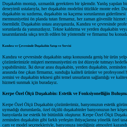
Duşakabin montajı, uzmanlık gerektiren bir işlemdir. Yanlış yapılan b
deneyimli ustalarıyla, her duşakabin modelini titizlikle monte eder. D
duşakabin su sızdırma, duşakabin su kaçırma sorunlarının giderilmesi
memnuniyetini ön planda tutan firmamız, her zaman güvenilir hizmet s
önemlidir. Duşakabin ustası arayışınızda, Kandıra ve çevresinde profe
sorunlarda da yanınızdayız. Tekne kaldırma ve yerden duşakabin vey
tasarımlarında sıkça tercih edilen bir yöntemdir ve firmamız bu konud
Kandıra ve Çevresinde Duşakabin Satışı ve Servisi
Kandıra ve çevresinde duşakabin satışı konusunda geniş bir ürün yel
çözümlerimizle müşteri memnuniyetini en üst düzeyde tutmayı hedefle
yapabilirsiniz. İki duvar arası duşakabin, yerden duşakabin, zeminden
arasında öne çıkan firmamız, sunduğu kaliteli ürünler ve profesyonel h
zemini ve duşakabin teknesi gibi temel unsurların sağlamlığı ve kalite
hizmeti sunmak için buradayız.
Kerpe Özel Ölçü Duşakabin: Estetik ve Fonksiyonelliğin Buluşm
Kerpe Özel Ölçü Duşakabin çözümlerimiz, banyonuzun estetik görünüm
uymadığı durumlarda, özel ölçülü duşakabinler banyonuzun her köşesi
banyolarda ise estetik bir bütünlük oluşturur. Kerpe Özel Ölçü Duşaka
zeminden duşakabin gibi farklı yerleşim ihtiyaçlarına yönelik özel tas
cam ve model seçenekleriyle, banyonuza istediğiniz atmosferi kazandıra