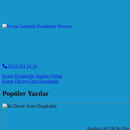
0543 501 54 34
Post navigation
Kerpe Duşakabin İmalatçı Firma
Kerpe Ölçüye Özel Duşakabin
Popüler Yazılar
Kandıra 140 CM İki Duvar