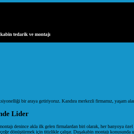
kabin tedarik ve montajı
onelliği bir araya getiriyoruz. Kandıra merkezli firmamız, yaşam alanl
nde Lider
montajı denince akla ilk gelen firmalardan biri olarak, her banyoya özel
rçeğe dönüştürmek için titizlikle çalışır. Duşakabin montajı konusunda