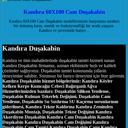
Kandıra 60X100 Cam Duşakabin
Kandıra 60X100 Cam Duşakabin modellerimizle banyonuza modern
bir dokunuş katın, estetik ve fonksiyonelliği bir arada yaşayın.
Kandıra ve çevresinde banyo…
Kandıra Duşakabin
Kandıra ve tüm mahallelerinde duşakabin tamiri hizmeti sunan
Kandıra Duşakabin firmamız, uzman ekibimizle hızlı ve kaliteli
çözümler sağlıyoruz. Duşakabin tamiri konusunda yılların
deneyimine sahibiz. Sorunsuz bir banyo deneyimi için bize güvenin.
Kandıra Duşakabin hizmet bölgelerimiz:
Kandıra Köyler
Kefken Kerpe Kumcağız Cebeci Bağırganlı Ağva
Hizmetlerimizden bazıları:
Duşakabin Silikon Yenileme,
Duşakabin Rulman Tekerlek Değişimi, Duşakabin Cam
Yenileme, Duşakabin Su Sızdırma SU Kaçırma sorunlarının
giderilmesi, Kandıra Tekne Kaldırma Kandıra Zeminden
Duşakabin Montajı, Duşakabin Tekne Değişimi Kandıra
Akordiyon Duşakabin Kandıra Cam Duşakabin Kandıra
Duşakabin Kandıra Duşakabin Cam Değişimi Kandıra
Duşakabin Cam Tamiri Kandıra Duşakabin Camı Kandıra