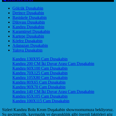
Gölcük Duşakabin
Derince Duşakabin
Başiskele Duşakabin
Dilovası Duşakabin
Kandıra Duşakabin
Karamürsel Duşakabin
Kartepe Duşakabin
Körfez Duşakabin
Adapazarı Duşakabin
Yalova Duşakabin
Kandıra 130X95 Cam Duşakabin
Kandıra 200 CM İki Duvar Arası Cam Duşakabin
Kandıra 60X100 Cam Duşakabin
Kandıra 70X125 Cam Duşakabin
Kandıra 105X80 Cam Duşakabin
Kandıra 80X65 Cam Duşakabin
Kandıra 90X70 Cam Duşakabin
Kandıra 140 CM İki Duvar Arası Cam Duşakabin
Kandıra 65X105 Cam Duşakabin
Kandıra 100X115 Cam Duşakabin
Sizleri Kandıra Bolu Krom Duşakabin showroomumuza bekliyoruz.
Su geçirmezlik, kaymazlık ve dayanıklılık gibi önemli faktörleri göz