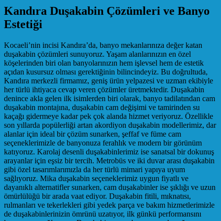
Kandıra Duşakabin Çözümleri ve Banyo
Estetiği
Kocaeli’nin incisi Kandıra’da, banyo mekanlarınıza değer katan
duşakabin çözümleri sunuyoruz. Yaşam alanlarınızın en özel
köşelerinden biri olan banyolarınızın hem işlevsel hem de estetik
açıdan kusursuz olması gerektiğinin bilincindeyiz. Bu doğrultuda,
Kandıra merkezli firmamız, geniş ürün yelpazesi ve uzman ekibiyle
her türlü ihtiyaca cevap veren çözümler üretmektedir. Duşakabin
denince akla gelen ilk isimlerden biri olarak, banyo tadilatından cam
duşakabin montajına, duşakabin cam değişimi ve tamirinden su
kaçağı gidermeye kadar pek çok alanda hizmet veriyoruz. Özellikle
son yıllarda popülerliği artan akordiyon duşakabin modellerimiz, dar
alanlar için ideal bir çözüm sunarken, şeffaf ve füme cam
seçeneklerimizle de banyonuza ferahlık ve modern bir görünüm
katıyoruz. Karolaj desenli duşakabinlerimiz ise sanatsal bir dokunuş
arayanlar için eşsiz bir tercih. Metrobüs ve iki duvar arası duşakabin
gibi özel tasarımlarımızla da her türlü mimari yapıya uyum
sağlıyoruz. Mika duşakabin seçeneklerimiz uygun fiyatlı ve
dayanıklı alternatifler sunarken, cam duşakabinler ise şıklığı ve uzun
ömürlülüğü bir arada vaat ediyor. Duşakabin fitili, mıknatısı,
rulmanları ve tekerlekleri gibi yedek parça ve bakım hizmetlerimizle
de duşakabinlerinizin ömrünü uzatıyor, ilk günkü performansını