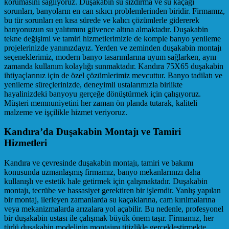
korumasını sağlıyoruz. Duşakabin su sızdırma ve su kaçağı
sorunları, banyoların en can sıkıcı problemlerinden biridir. Firmamız,
bu tür sorunları en kısa sürede ve kalıcı çözümlerle gidererek
banyonuzun su yalıtımını güvence altına almaktadır. Duşakabin
tekne değişimi ve tamiri hizmetlerimizle de komple banyo yenileme
projelerinizde yanınızdayız. Yerden ve zeminden duşakabin montajı
seçeneklerimiz, modern banyo tasarımlarına uyum sağlarken, aynı
zamanda kullanım kolaylığı sunmaktadır. Kandıra 75X65 duşakabin
ihtiyaçlarınız için de özel çözümlerimiz mevcuttur. Banyo tadilatı ve
yenileme süreçlerinizde, deneyimli ustalarımızla birlikte
hayalinizdeki banyoyu gerçeğe dönüştürmek için çalışıyoruz.
Müşteri memnuniyetini her zaman ön planda tutarak, kaliteli
malzeme ve işçilikle hizmet veriyoruz.
Kandıra’da Duşakabin Montajı ve Tamiri
Hizmetleri
Kandıra ve çevresinde duşakabin montajı, tamiri ve bakımı
konusunda uzmanlaşmış firmamız, banyo mekanlarınızı daha
kullanışlı ve estetik hale getirmek için çalışmaktadır. Duşakabin
montajı, tecrübe ve hassasiyet gerektiren bir işlemdir. Yanlış yapılan
bir montaj, ilerleyen zamanlarda su kaçaklarına, cam kırılmalarına
veya mekanizmalarda arızalara yol açabilir. Bu nedenle, profesyonel
bir duşakabin ustası ile çalışmak büyük önem taşır. Firmamız, her
türlü duşakabin modelinin montajını titizlikle gerçekleştirmekte,