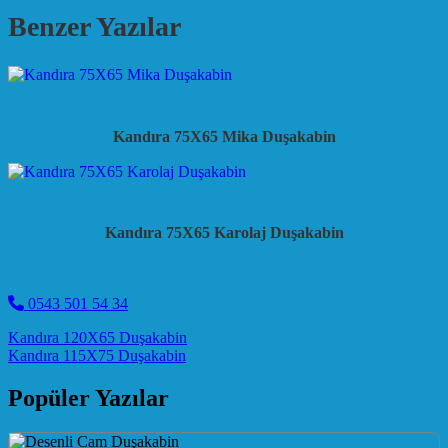
Benzer Yazılar
Kandıra 75X65 Mika Duşakabin
Kandıra 75X65 Karolaj Duşakabin
0543 501 54 34
Post navigation
Kandıra 120X65 Duşakabin
Kandıra 115X75 Duşakabin
Popüler Yazılar