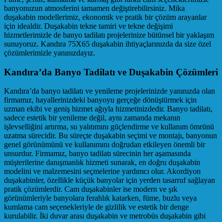
banyonuzun atmosferini tamamen değiştirebilirsiniz. Mika
duşakabin modellerimiz, ekonomik ve pratik bir çözüm arayanlar
için idealdir. Duşakabin tekne tamiri ve tekne değişimi
hizmetlerimizle de banyo tadilatı projelerinize bütünsel bir yaklaşım
sunuyoruz. Kandıra 75X65 duşakabin ihtiyaçlarınızda da size özel
çözümlerimizle yanınızdayız.
Kandıra’da Banyo Tadilatı ve Duşakabin Çözümleri
Kandıra’da banyo tadilatı ve yenileme projelerinizde yanınızda olan
firmamız, hayallerinizdeki banyoyu gerçeğe dönüştürmek için
uzman ekibi ve geniş hizmet ağıyla hizmetinizdedir. Banyo tadilatı,
sadece estetik bir yenileme değil, aynı zamanda mekanın
işlevselliğini artırma, su yalıtımını güçlendirme ve kullanım ömrünü
uzatma sürecidir. Bu süreçte duşakabin seçimi ve montajı, banyonun
genel görünümünü ve kullanımını doğrudan etkileyen önemli bir
unsurdur. Firmamız, banyo tadilatı sürecinin her aşamasında
müşterilerine danışmanlık hizmeti sunarak, en doğru duşakabin
modelini ve malzemesini seçmelerine yardımcı olur. Akordiyon
duşakabinler, özellikle küçük banyolar için yerden tasarruf sağlayan
pratik çözümlerdir. Cam duşakabinler ise modern ve şık
görünümleriyle banyolara ferahlık katarken, füme, buzlu veya
kumlama cam seçenekleriyle de gizlilik ve estetik bir denge
kurulabilir. İki duvar arası duşakabin ve metrobüs duşakabin gibi