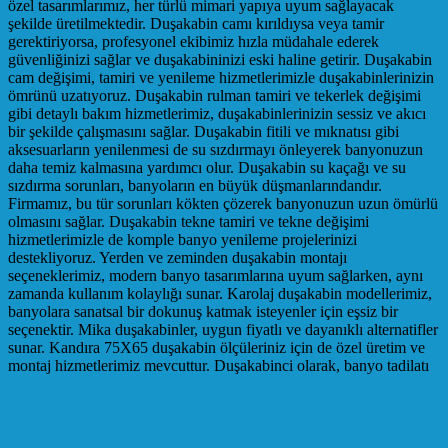
özel tasarımlarımız, her türlü mimari yapıya uyum sağlayacak
şekilde üretilmektedir. Duşakabin camı kırıldıysa veya tamir
gerektiriyorsa, profesyonel ekibimiz hızla müdahale ederek
güvenliğinizi sağlar ve duşakabininizi eski haline getirir. Duşakabin
cam değişimi, tamiri ve yenileme hizmetlerimizle duşakabinlerinizin
ömrünü uzatıyoruz. Duşakabin rulman tamiri ve tekerlek değişimi
gibi detaylı bakım hizmetlerimiz, duşakabinlerinizin sessiz ve akıcı
bir şekilde çalışmasını sağlar. Duşakabin fitili ve mıknatısı gibi
aksesuarların yenilenmesi de su sızdırmayı önleyerek banyonuzun
daha temiz kalmasına yardımcı olur. Duşakabin su kaçağı ve su
sızdırma sorunları, banyoların en büyük düşmanlarındandır.
Firmamız, bu tür sorunları kökten çözerek banyonuzun uzun ömürlü
olmasını sağlar. Duşakabin tekne tamiri ve tekne değişimi
hizmetlerimizle de komple banyo yenileme projelerinizi
destekliyoruz. Yerden ve zeminden duşakabin montajı
seçeneklerimiz, modern banyo tasarımlarına uyum sağlarken, aynı
zamanda kullanım kolaylığı sunar. Karolaj duşakabin modellerimiz,
banyolara sanatsal bir dokunuş katmak isteyenler için eşsiz bir
seçenektir. Mika duşakabinler, uygun fiyatlı ve dayanıklı alternatifler
sunar. Kandıra 75X65 duşakabin ölçüleriniz için de özel üretim ve
montaj hizmetlerimiz mevcuttur. Duşakabinci olarak, banyo tadilatı