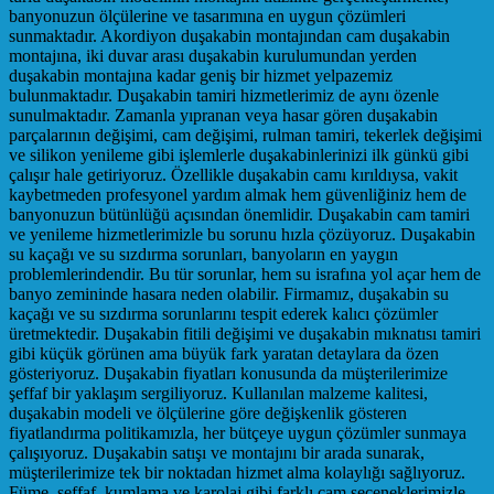
banyonuzun ölçülerine ve tasarımına en uygun çözümleri
sunmaktadır. Akordiyon duşakabin montajından cam duşakabin
montajına, iki duvar arası duşakabin kurulumundan yerden
duşakabin montajına kadar geniş bir hizmet yelpazemiz
bulunmaktadır. Duşakabin tamiri hizmetlerimiz de aynı özenle
sunulmaktadır. Zamanla yıpranan veya hasar gören duşakabin
parçalarının değişimi, cam değişimi, rulman tamiri, tekerlek değişimi
ve silikon yenileme gibi işlemlerle duşakabinlerinizi ilk günkü gibi
çalışır hale getiriyoruz. Özellikle duşakabin camı kırıldıysa, vakit
kaybetmeden profesyonel yardım almak hem güvenliğiniz hem de
banyonuzun bütünlüğü açısından önemlidir. Duşakabin cam tamiri
ve yenileme hizmetlerimizle bu sorunu hızla çözüyoruz. Duşakabin
su kaçağı ve su sızdırma sorunları, banyoların en yaygın
problemlerindendir. Bu tür sorunlar, hem su israfına yol açar hem de
banyo zemininde hasara neden olabilir. Firmamız, duşakabin su
kaçağı ve su sızdırma sorunlarını tespit ederek kalıcı çözümler
üretmektedir. Duşakabin fitili değişimi ve duşakabin mıknatısı tamiri
gibi küçük görünen ama büyük fark yaratan detaylara da özen
gösteriyoruz. Duşakabin fiyatları konusunda da müşterilerimize
şeffaf bir yaklaşım sergiliyoruz. Kullanılan malzeme kalitesi,
duşakabin modeli ve ölçülerine göre değişkenlik gösteren
fiyatlandırma politikamızla, her bütçeye uygun çözümler sunmaya
çalışıyoruz. Duşakabin satışı ve montajını bir arada sunarak,
müşterilerimize tek bir noktadan hizmet alma kolaylığı sağlıyoruz.
Füme, şeffaf, kumlama ve karolaj gibi farklı cam seçeneklerimizle